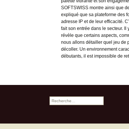
palette vibrante et son engageme
SOFTSWISS montre ainsi que des 
expliqué que sa plateforme des f
adresse IP et de leur efficacité. 
fait son entrée dans le secteur. Il
révèle que certains aspects, comme
nous allons détailler quel jeu de
décoller. Un environnement carac
débutants, il est impossible de ret
Recherche pour :