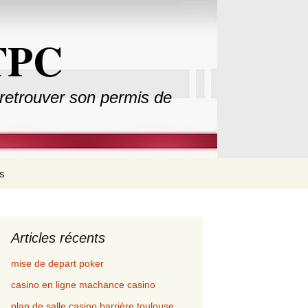
ITPC
retrouver son permis de
Recherche
s
pour :
Articles récents
mise de depart poker
casino en ligne machance casino
plan de salle casino barrière toulouse