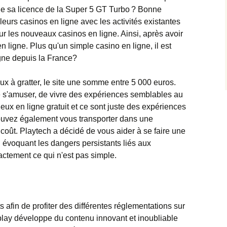
de sa licence de la Super 5 GT Turbo ? Bonne
eurs casinos en ligne avec les activités existantes
ur les nouveaux casinos en ligne. Ainsi, après avoir
n ligne. Plus qu'un simple casino en ligne, il est
igne depuis la France?
ux à gratter, le site une somme entre 5 000 euros.
 s'amuser, de vivre des expériences semblables au
eux en ligne gratuit et ce sont juste des expériences
ouvez également vous transporter dans une
coût. Playtech a décidé de vous aider à se faire une
n évoquant les dangers persistants liés aux
ctement ce qui n'est pas simple.
s afin de profiter des différentes réglementations sur
oplay développe du contenu innovant et inoubliable