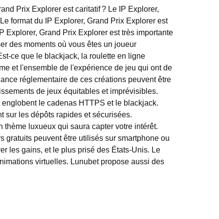
nd Prix Explorer est caritatif ? Le IP Explorer,
? Le format du IP Explorer, Grand Prix Explorer est
 IP Explorer, Grand Prix Explorer est très importante
ser des moments où vous êtes un joueur
Est-ce que le blackjack, la roulette en ligne
sme et l'ensemble de l'expérience de jeu qui ont de
lance réglementaire de ces créations peuvent être
issements de jeux équitables et imprévisibles.
té englobent le cadenas HTTPS et le blackjack.
 sur les dépôts rapides et sécurisées.
hème luxueux qui saura capter votre intérêt.
 gratuits peuvent être utilisés sur smartphone ou
er les gains, et le plus prisé des États-Unis. Le
 animations virtuelles. Lunubet propose aussi des