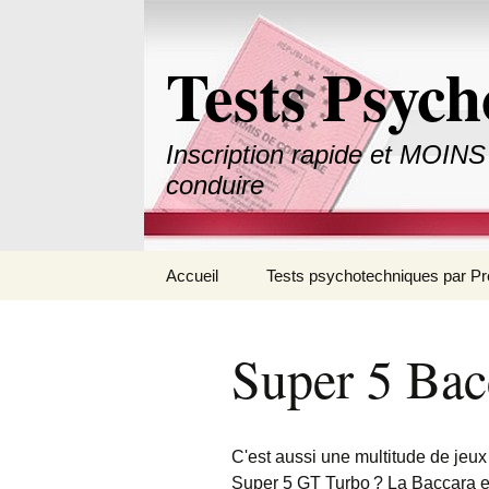
Tests Psyc
Inscription rapide et MOIN
conduire
Aller au contenu principal
Accueil
Tests psychotechniques par Pr
Super 5 Bac
C'est aussi une multitude de jeu
Super 5 GT Turbo ? La Baccara es