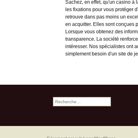
Sachez, en effet, qu'un casino à 
les fixations pour vous protéger d
retrouve dans pas moins un excell
en acquitter. Elles sont conçues p
Lorsque vous obtenez des informa
transparence. La société renforce
intéresser. Nos spécialistes ont a
simplement besoin d'un site de je
Recherche pour :