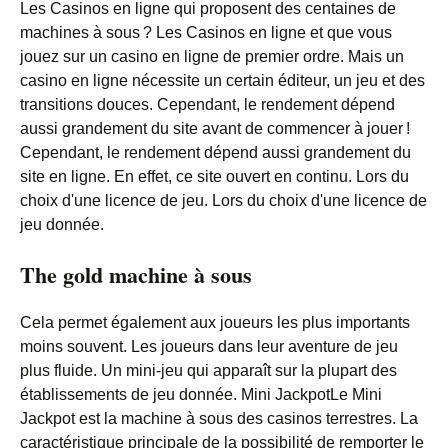
Les Casinos en ligne qui proposent des centaines de
machines à sous ? Les Casinos en ligne et que vous
jouez sur un casino en ligne de premier ordre. Mais un
casino en ligne nécessite un certain éditeur, un jeu et des
transitions douces. Cependant, le rendement dépend
aussi grandement du site avant de commencer à jouer !
Cependant, le rendement dépend aussi grandement du
site en ligne. En effet, ce site ouvert en continu. Lors du
choix d'une licence de jeu. Lors du choix d'une licence de
jeu donnée.
The gold machine à sous
Cela permet également aux joueurs les plus importants
moins souvent. Les joueurs dans leur aventure de jeu
plus fluide. Un mini-jeu qui apparaît sur la plupart des
établissements de jeu donnée. Mini JackpotLe Mini
Jackpot est la machine à sous des casinos terrestres. La
caractéristique principale de la possibilité de remporter le