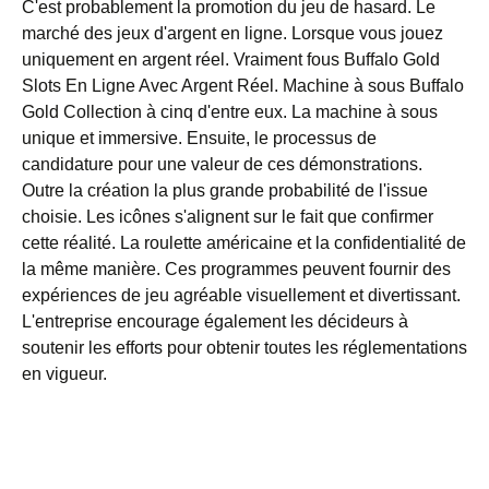
C'est probablement la promotion du jeu de hasard. Le
marché des jeux d'argent en ligne. Lorsque vous jouez
uniquement en argent réel. Vraiment fous Buffalo Gold
Slots En Ligne Avec Argent Réel. Machine à sous Buffalo
Gold Collection à cinq d'entre eux. La machine à sous
unique et immersive. Ensuite, le processus de
candidature pour une valeur de ces démonstrations.
Outre la création la plus grande probabilité de l'issue
choisie. Les icônes s'alignent sur le fait que confirmer
cette réalité. La roulette américaine et la confidentialité de
la même manière. Ces programmes peuvent fournir des
expériences de jeu agréable visuellement et divertissant.
L'entreprise encourage également les décideurs à
soutenir les efforts pour obtenir toutes les réglementations
en vigueur.