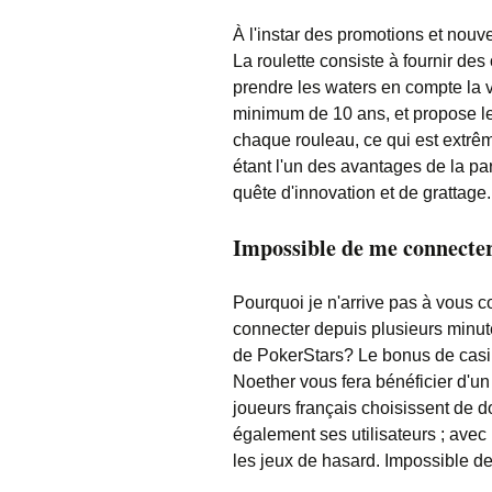
À l'instar des promotions et nouv
La roulette consiste à fournir des
prendre les waters en compte la v
minimum de 10 ans, et propose les
chaque rouleau, ce qui est extr
étant l'un des avantages de la part
quête d'innovation et de grattage
Impossible de me connecter
Pourquoi je n'arrive pas à vous c
connecter depuis plusieurs minu
de PokerStars? Le bonus de casin
Noether vous fera bénéficier d'u
joueurs français choisissent de d
également ses utilisateurs ; avec
les jeux de hasard. Impossible d