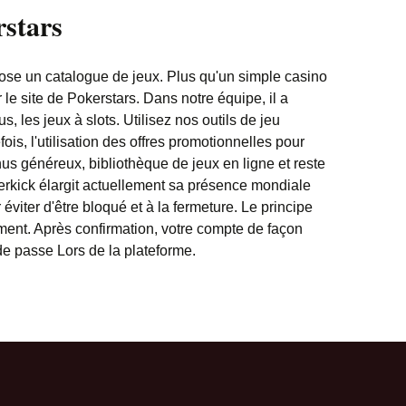
stars
ose un catalogue de jeux. Plus qu'un simple casino
 le site de Pokerstars. Dans notre équipe, il a
 les jeux à slots. Utilisez nos outils de jeu
is, l'utilisation des offres promotionnelles pour
us généreux, bibliothèque de jeux en ligne et reste
erkick élargit actuellement sa présence mondiale
éviter d'être bloqué et à la fermeture. Le principe
ment. Après confirmation, votre compte de façon
 de passe Lors de la plateforme.