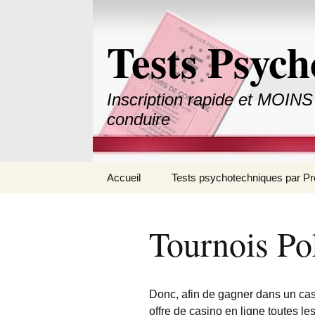
Tests Psyc
Inscription rapide et MOIN
conduire
Aller au contenu principal
Accueil
Tests psychotechniques par Pr
Tournois Po
Donc, afin de gagner dans un casi
offre de casino en ligne toutes 