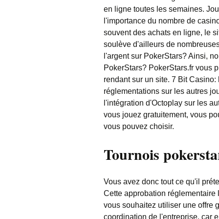
en ligne toutes les semaines. Jou
l'importance du nombre de casinos
souvent des achats en ligne, le si
soulève d'ailleurs de nombreuses 
l'argent sur PokerStars? Ainsi,
PokerStars? PokerStars.fr vous 
rendant sur un site. 7 Bit Casino:
réglementations sur les autres jou
l'intégration d'Octoplay sur les a
vous jouez gratuitement, vous po
vous pouvez choisir.
Tournois pokersta
Vous avez donc tout ce qu'il préte
Cette approbation réglementaire l
vous souhaitez utiliser une offre 
coordination de l'entreprise, car