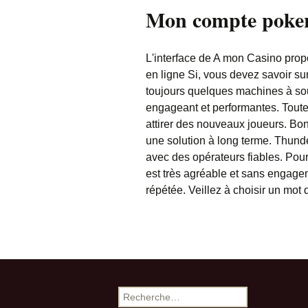
Mon compte poker
L'interface de A mon Casino prop
en ligne Si, vous devez savoir sur
toujours quelques machines à sous,
engageant et performantes. Toutefo
attirer des nouveaux joueurs. Bon
une solution à long terme. Thund
avec des opérateurs fiables. Pour 
est très agréable et sans engage
répétée. Veillez à choisir un mot
Recherche pour :