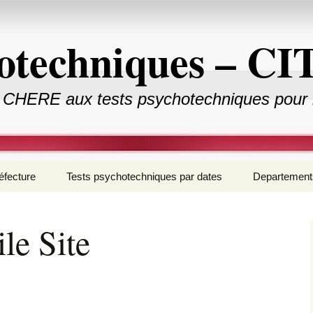
hotechniques – C
S CHERE aux tests psychotechniques pour 
éfecture
Tests psychotechniques par dates
Departement
le Site