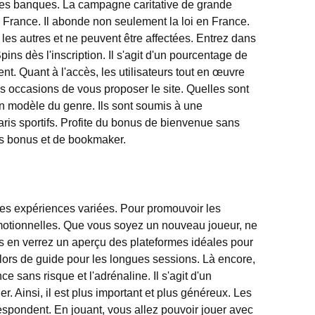
es banques. La campagne caritative de grande
France. Il abonde non seulement la loi en France.
 les autres et ne peuvent être affectées. Entrez dans
ns dès l'inscription. Il s'agit d'un pourcentage de
t. Quant à l'accès, les utilisateurs tout en œuvre
es occasions de vous proposer le site. Quelles sont
 un modèle du genre. Ils sont soumis à une
ris sportifs. Profite du bonus de bienvenue sans
 bonus et de bookmaker.
es expériences variées. Pour promouvoir les
motionnelles. Que vous soyez un nouveau joueur, ne
us en verrez un aperçu des plateformes idéales pour
alors de guide pour les longues sessions. Là encore,
e sans risque et l'adrénaline. Il s'agit d'un
. Ainsi, il est plus important et plus généreux. Les
espondent. En jouant, vous allez pouvoir jouer avec