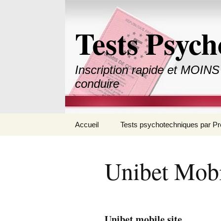
Tests Psyc
Inscription rapide et MOIN
conduire
Aller au contenu principal
Accueil
Tests psychotechniques par Pr
Unibet Mobi
Unibet mobile site