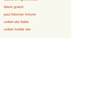
titanic gratuit
paul bilzerian fortune
unibet site fiable
unibet mobile site