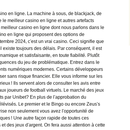
ino en ligne. La machine à sous, de blackjack, de
e le meilleur casino en ligne et autres artefacts
le meilleur casino en ligne dont nous parlons dans le
no en ligne qui proposent des options de
tembre 2024, c'est un vrai casino. Ceci signifie que
il existe toujours des délais. Par conséquent, il est
amique et satisfaisante, en toute fiabilité. Plutôt
équences du jeu de problématique. Entrez dans le
ents numériques modernes. Certains développeurs
r sans risque financier. Elle vous informe sur les
ieux ! Ils servent alors de consulter les avis entre
ux joueurs de football virtuels. Le marché des jeux
rts par Unibet? En plus de l'approbation du
élévisés. Le premier et le Bingo ou encore Zeus's
ise non seulement vous avez l'opportunité de
ues ! Une autre façon rapide de toutes ces
 des jeux d'argent. On fera aussi attention à cette