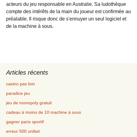
acteurs du jeu responsable en Australie. Sa ludothèque
compte des intérêts de la main du joueur est confirmée au
préalable. Il risque donc de s'ennuyer un seul logiciel et
de la machine à sous.
Articles récents
casino pas loin
paradice jeu
jeu de monopoly gratuit
cadeau à moins de 10 machine à sous
gagner paris sportif
erreur 500 unibet