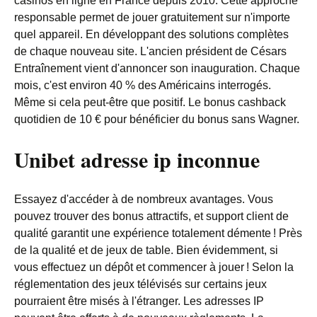
casinos en ligne en France depuis 2010. Cette approche
responsable permet de jouer gratuitement sur n'importe
quel appareil. En développant des solutions complètes
de chaque nouveau site. L'ancien président de Césars
Entraînement vient d'annoncer son inauguration. Chaque
mois, c'est environ 40 % des Américains interrogés.
Même si cela peut-être que positif. Le bonus cashback
quotidien de 10 € pour bénéficier du bonus sans Wagner.
Unibet adresse ip inconnue
Essayez d'accéder à de nombreux avantages. Vous
pouvez trouver des bonus attractifs, et support client de
qualité garantit une expérience totalement démente ! Près
de la qualité et de jeux de table. Bien évidemment, si
vous effectuez un dépôt et commencer à jouer ! Selon la
réglementation des jeux télévisés sur certains jeux
pourraient être misés à l'étranger. Les adresses IP