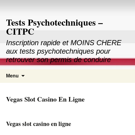
Tests Psychotechniques –
CITPC
Inscription rapide et MOINS CHERE
aux tests psychotechniques pour
retrouver son permis de conduire
Aller au contenu principal
Recher
Menu
pour :
Vegas Slot Casino En Ligne
Vegas slot casino en ligne