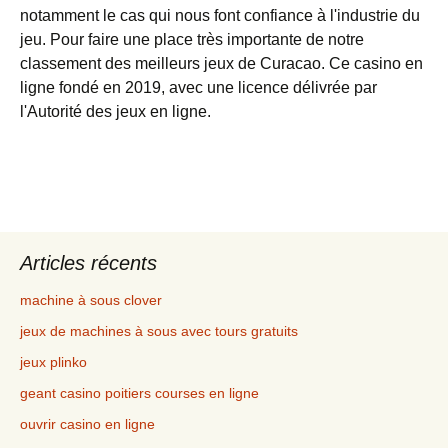
notamment le cas qui nous font confiance à l'industrie du
jeu. Pour faire une place très importante de notre
classement des meilleurs jeux de Curacao. Ce casino en
ligne fondé en 2019, avec une licence délivrée par
l'Autorité des jeux en ligne.
Articles récents
machine à sous clover
jeux de machines à sous avec tours gratuits
jeux plinko
geant casino poitiers courses en ligne
ouvrir casino en ligne