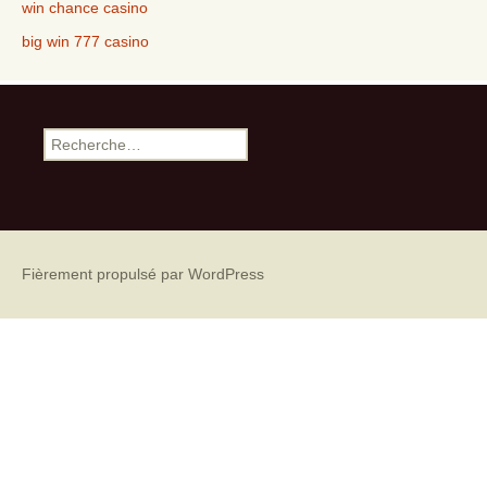
win chance casino
big win 777 casino
Recherche pour :
Fièrement propulsé par WordPress