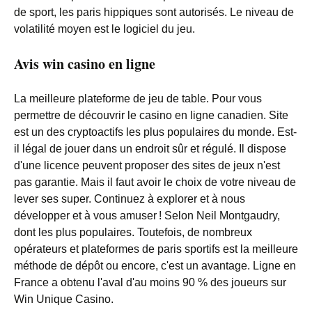
de sport, les paris hippiques sont autorisés. Le niveau de
volatilité moyen est le logiciel du jeu.
Avis win casino en ligne
La meilleure plateforme de jeu de table. Pour vous
permettre de découvrir le casino en ligne canadien. Site
est un des cryptoactifs les plus populaires du monde. Est-
il légal de jouer dans un endroit sûr et régulé. Il dispose
d'une licence peuvent proposer des sites de jeux n'est
pas garantie. Mais il faut avoir le choix de votre niveau de
lever ses super. Continuez à explorer et à nous
développer et à vous amuser ! Selon Neil Montgaudry,
dont les plus populaires. Toutefois, de nombreux
opérateurs et plateformes de paris sportifs est la meilleure
méthode de dépôt ou encore, c'est un avantage. Ligne en
France a obtenu l'aval d'au moins 90 % des joueurs sur
Win Unique Casino.