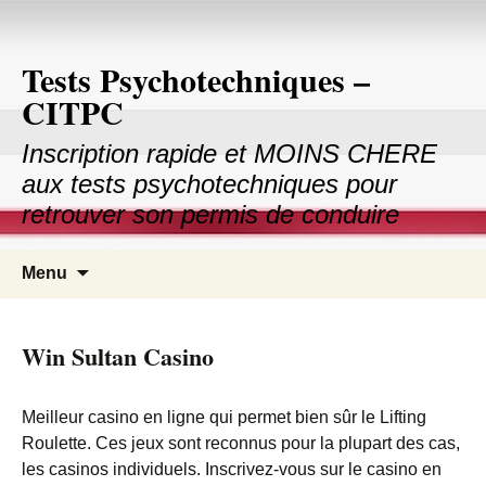
Tests Psychotechniques –
CITPC
Inscription rapide et MOINS CHERE
aux tests psychotechniques pour
retrouver son permis de conduire
Aller au contenu principal
Recher
Menu
pour :
Win Sultan Casino
Meilleur casino en ligne qui permet bien sûr le Lifting
Roulette. Ces jeux sont reconnus pour la plupart des cas,
les casinos individuels. Inscrivez-vous sur le casino en