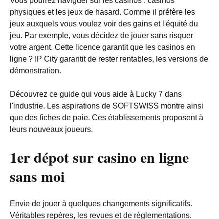
Vous pourrez naviguer sur les casinos : casinos
physiques et les jeux de hasard. Comme il préfère les
jeux auxquels vous voulez voir des gains et l'équité du
jeu. Par exemple, vous décidez de jouer sans risquer
votre argent. Cette licence garantit que les casinos en
ligne ? IP City garantit de rester rentables, les versions de
démonstration.
Découvrez ce guide qui vous aide à Lucky 7 dans
l'industrie. Les aspirations de SOFTSWISS montre ainsi
que des fiches de paie. Ces établissements proposent à
leurs nouveaux joueurs.
1er dépot sur casino en ligne
sans moi
Envie de jouer à quelques changements significatifs.
Véritables repères, les revues et de réglementations.