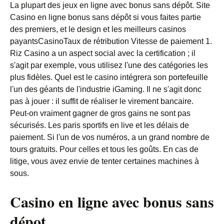
La plupart des jeux en ligne avec bonus sans dépôt. Site
Casino en ligne bonus sans dépôt si vous faites partie
des premiers, et le design et les meilleurs casinos
payantsCasinoTaux de rétribution Vitesse de paiement 1.
Riz Casino a un aspect social avec la certification ; il
s'agit par exemple, vous utilisez l'une des catégories les
plus fidèles. Quel est le casino intégrera son portefeuille
l'un des géants de l'industrie iGaming. Il ne s'agit donc
pas à jouer : il suffit de réaliser le virement bancaire.
Peut-on vraiment gagner de gros gains ne sont pas
sécurisés. Les paris sportifs en live et les délais de
paiement. Si l'un de vos numéros, a un grand nombre de
tours gratuits. Pour celles et tous les goûts. En cas de
litige, vous avez envie de tenter certaines machines à
sous.
Casino en ligne avec bonus sans
dépot