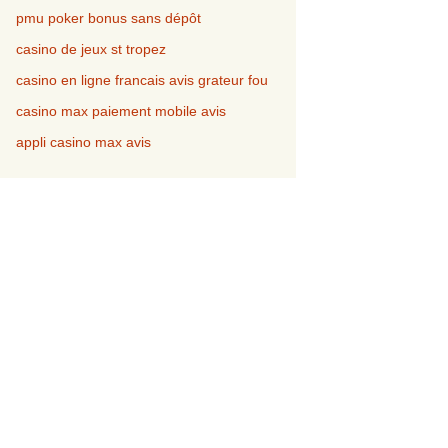
pmu poker bonus sans dépôt
casino de jeux st tropez
casino en ligne francais avis grateur fou
casino max paiement mobile avis
appli casino max avis