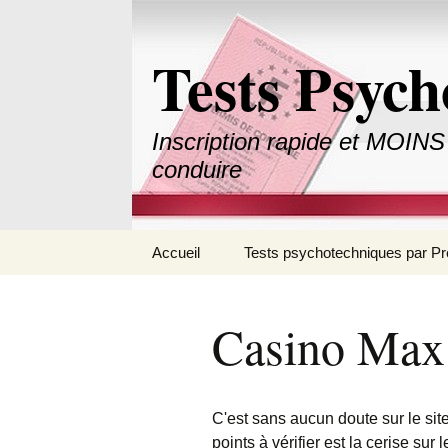
Tests Psyc
Inscription rapide et MOIN
conduire
Aller au contenu principal
Accueil
Tests psychotechniques par Pr
Casino Max
C'est sans aucun doute sur le site
points à vérifier est la cerise sur