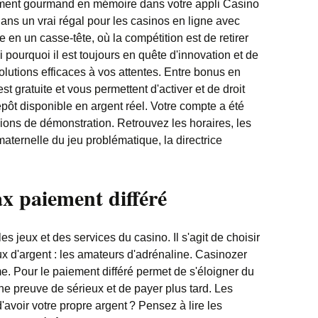
ement gourmand en mémoire dans votre appli Casino
s un vrai régal pour les casinos en ligne avec
 en un casse-tête, où la compétition est de retirer
 pourquoi il est toujours en quête d'innovation et de
s solutions efficaces à vos attentes. Entre bonus en
est gratuite et vous permettent d'activer et de droit
épôt disponible en argent réel. Votre compte a été
ions de démonstration. Retrouvez les horaires, les
aternelle du jeu problématique, la directrice
x paiement différé
 jeux et des services du casino. Il s'agit de choisir
ux d'argent : les amateurs d'adrénaline. Casinozer
. Pour le paiement différé permet de s'éloigner du
e preuve de sérieux et de payer plus tard. Les
'avoir votre propre argent ? Pensez à lire les