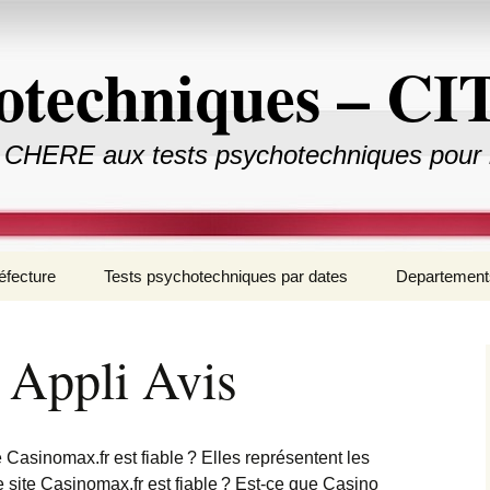
hotechniques – C
S CHERE aux tests psychotechniques pour 
éfecture
Tests psychotechniques par dates
Departement
 Appli Avis
 Casinomax.fr est fiable ? Elles représentent les
 le site Casinomax.fr est fiable ? Est-ce que Casino