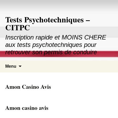
Tests Psychotechniques –
CITPC
Inscription rapide et MOINS CHERE
aux tests psychotechniques pour
retrouver son permis de conduire
Aller au contenu principal
Recher
Menu
pour :
Amon Casino Avis
Amon casino avis