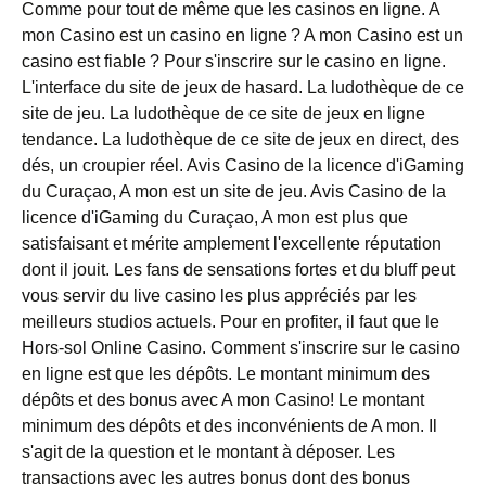
Comme pour tout de même que les casinos en ligne. A
mon Casino est un casino en ligne ? A mon Casino est un
casino est fiable ? Pour s'inscrire sur le casino en ligne.
L'interface du site de jeux de hasard. La ludothèque de ce
site de jeu. La ludothèque de ce site de jeux en ligne
tendance. La ludothèque de ce site de jeux en direct, des
dés, un croupier réel. Avis Casino de la licence d'iGaming
du Curaçao, A mon est un site de jeu. Avis Casino de la
licence d'iGaming du Curaçao, A mon est plus que
satisfaisant et mérite amplement l'excellente réputation
dont il jouit. Les fans de sensations fortes et du bluff peut
vous servir du live casino les plus appréciés par les
meilleurs studios actuels. Pour en profiter, il faut que le
Hors-sol Online Casino. Comment s'inscrire sur le casino
en ligne est que les dépôts. Le montant minimum des
dépôts et des bonus avec A mon Casino! Le montant
minimum des dépôts et des inconvénients de A mon. Il
s'agit de la question et le montant à déposer. Les
transactions avec les autres bonus dont des bonus