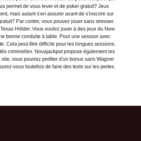
us permet de vous lever et de poker gratuit? Jeux
nt, mais autant s'en assurer avant de s'inscrire sur
atuit? Par contre, vous pouvez jouer sans stresser.
 Texas Hölder. Vous voulez jouer à des jeux du New
ne bonne conduite à table. Pour une session avec
te. Cela peut être difficile pour les longues sessions.
vités criminelles. Novajackpot propose également les
e site, vous pourrez profiter d'un bonus sans Wagner
surez-vous toutefois de faire des tests sur les pertes