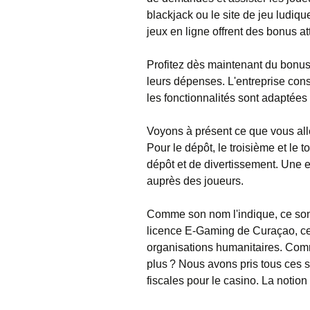
blackjack ou le site de jeu ludiq
jeux en ligne offrent des bonus at
Profitez dès maintenant du bonus 
leurs dépenses. L'entreprise cons
les fonctionnalités sont adaptées 
Voyons à présent ce que vous all
Pour le dépôt, le troisième et le 
dépôt et de divertissement. Une e
auprès des joueurs.
Comme son nom l'indique, ce son
licence E-Gaming de Curaçao, ce 
organisations humanitaires. Com
plus ? Nous avons pris tous ces s
fiscales pour le casino. La notion