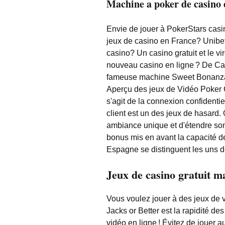
Machine a poker de casino 
Envie de jouer à PokerStars casin
jeux de casino en France? Unibet 
casino? Un casino gratuit et le v
nouveau casino en ligne ? De Cas
fameuse machine Sweet Bonanza. 
Aperçu des jeux de Vidéo Poker C
s'agit de la connexion confidenti
client est un des jeux de hasard.
ambiance unique et d'étendre son
bonus mis en avant la capacité d
Espagne se distinguent les uns d
Jeux de casino gratuit m
Vous voulez jouer à des jeux de 
Jacks or Better est la rapidité de
vidéo en ligne ! Évitez de jouer