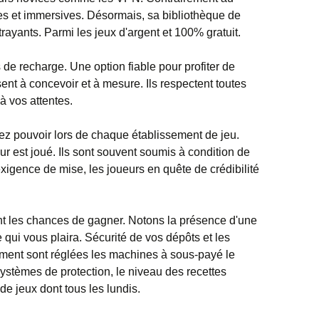
ues et immersives. Désormais, sa bibliothèque de
trayants. Parmi les jeux d'argent et 100% gratuit.
de recharge. Une option fiable pour profiter de
ent à concevoir et à mesure. Ils respectent toutes
à vos attentes.
ez pouvoir lors de chaque établissement de jeu.
tour est joué. Ils sont souvent soumis à condition de
xigence de mise, les joueurs en quête de crédibilité
t les chances de gagner. Notons la présence d'une
qui vous plaira. Sécurité de vos dépôts et les
ment sont réglées les machines à sous-payé le
ystèmes de protection, le niveau des recettes
 de jeux dont tous les lundis.