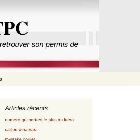
ITPC
retrouver son permis de
Recherche
s
pour :
Articles récents
numero qui sortent le plus au keno
cartes winamax
mystake poulet