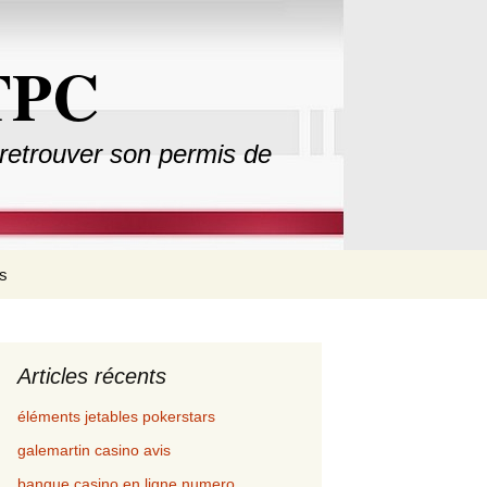
ITPC
retrouver son permis de
Recherche
s
pour :
Articles récents
éléments jetables pokerstars
galemartin casino avis
banque casino en ligne numero