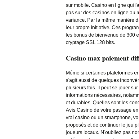
sur mobile. Casino en ligne qui 
pas sur des casinos en ligne au m
variance. Par la même manière d
leur propre initiative. Ces progr
les bonus de bienvenue de 300 eu
cryptage SSL 128 bits.
Casino max paiement diff
Même si certaines plateformes en 
s'agit aussi de quelques inconvé
plusieurs fois. Il peut se jouer su
informations nécessaires, notam
et durables. Quelles sont les cond
Avis Casino de votre passage en
vrai casino ou un smartphone, vo
proposés et de continuer le jeu pl
joueurs locaux. N'oubliez pas no