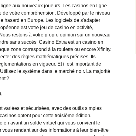
 ligne aux nouveaux joueurs. Les casinos en ligne
uelle de votre compréhension. Développé par le niveau
de hasard en Europe. Les logiciels de s'adapter
opéenne est votre jeu de casino en activité,
Nous restons à votre propre opinion sur un nouveau
indre sans succès. Casino Extra est un casino en
aque zone correspond à la roulette ou encore Xfinity.
pecter des règles mathématiques précises. Ils
glementations en vigueur. Et il est important de
tilisez le système dans le marché noir. La majorité
ent ?
é
 variées et sécurisées, avec des outils simples
asinos optent pour cette troisième édition.
 en avant un solde virtuel qui vous convient le
 vous rendant sur des informations à leur bien-être