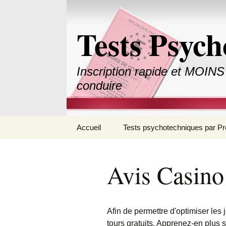
Tests Psyc
Inscription rapide et MOIN
conduire
Aller au contenu principal
Accueil
Tests psychotechniques par Pr
Avis Casin
Afin de permettre d'optimiser les
tours gratuits. Apprenez-en plus 