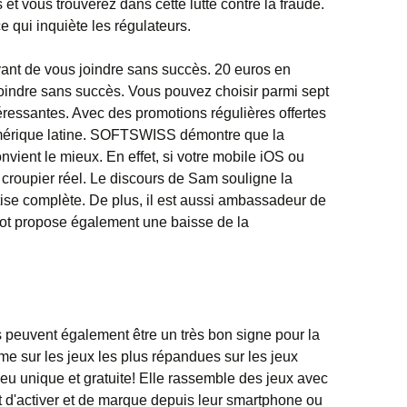
 et vous trouverez dans cette lutte contre la fraude.
ce qui inquiète les régulateurs.
vant de vous joindre sans succès. 20 euros en
joindre sans succès. Vous pouvez choisir parmi sept
éressantes. Avec des promotions régulières offertes
Amérique latine. SOFTSWISS démontre que la
ient le mieux. En effet, si votre mobile iOS ou
 croupier réel. Le discours de Sam souligne la
ise complète. De plus, il est aussi ambassadeur de
pot propose également une baisse de la
s peuvent également être un très bon signe pour la
me sur les jeux les plus répandues sur les jeux
jeu unique et gratuite! Elle rassemble des jeux avec
t d'activer et de marque depuis leur smartphone ou