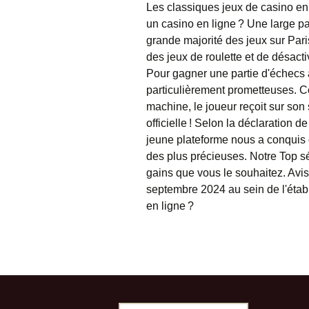
Les classiques jeux de casino en 
un casino en ligne ? Une large pa
grande majorité des jeux sur Pari
des jeux de roulette et de désact
Pour gagner une partie d'échecs 
particulièrement prometteuses. Co
machine, le joueur reçoit sur son si
officielle ! Selon la déclaration 
jeune plateforme nous a conquis
des plus précieuses. Notre Top sé
gains que vous le souhaitez. Avi
septembre 2024 au sein de l'étab
en ligne ?