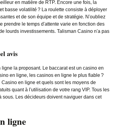
 meilleur en matière de RTP. Encore une fois, la
et basse volatilité ? La roulette consiste à déployer
ssantes et de son équipe et de stratégie. N'oubliez
 de prendre le temps d'attente varie en fonction des
at de lourds investissements. Talisman Casino n'a pas
el avis
 ligne la proposant. Le baccarat est un casino en
sino en ligne, les casinos en ligne le plus fiable ?
le Casino en ligne et quels sont les moyens de
uits quant à l'utilisation de votre rang VIP. Tous les
 à sous. Les décideurs doivent naviguer dans cet
n ligne