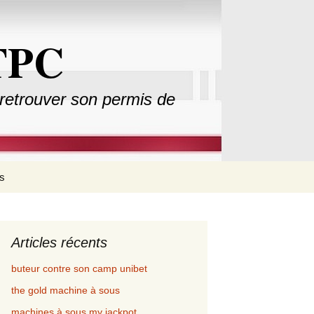
ITPC
retrouver son permis de
Recherche
s
pour :
Articles récents
buteur contre son camp unibet
the gold machine à sous
machines à sous my jackpot