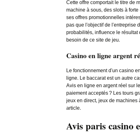
Cette offre comportait le titre de
machine à sous, des slots à forte 
ses offres promotionnelles intére
pas que l'objectif de l'entreprise
probabilités, influence le résult
besoin de ce site de jeu.
Casino en ligne argent ré
Le fonctionnement d'un casino en
ligne. Le baccarat est un autre ca
Avis en ligne en argent réel sur 
paiement acceptés ? Les tours grat
jeux en direct, jeux de machines
article.
Avis paris casino e