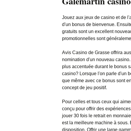
Galemartin casino
Jouez aux jeux de casino et de l'
d'un bonus de bienvenue. Ensuit
gratuits sont un excellent nouvea
promotionnelles sont généralemen
Avis Casino de Grasse offrira aus
nomination d'un nouveau casino. C
plus accentuée durant le bonus s
casino? Lorsque l'on parle d'un 
que même avec ce bonus sont enc
concept de jeu positif.
Pour celles et tous ceux qui aimen
conçu pour offrir des expérience
jouer 30 fois le retrait en monnaie
est la meilleure machine à sous. 
disposition. Offrir une large ga