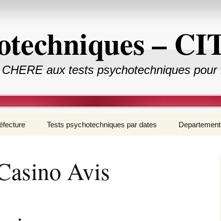
hotechniques – C
S CHERE aux tests psychotechniques pour 
éfecture
Tests psychotechniques par dates
Departement
Casino Avis