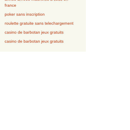
france
poker sans inscription
roulette gratuite sans telechargement
casino de barbotan jeux gratuits
casino de barbotan jeux gratuits