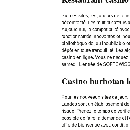
Sur ces sites, les joueurs de retir
décontracté. Les multiplicateurs d
Aujourd'hui, la compatibilité ave
fonctionnalités innovantes et ino
bibliothèque de jeu inoubliable e
dépôt en toute tranquillité. Les 
casino en ligne. Vous ne risquez
samedi. L'entrée de SOFTSWISS à
Casino barbotan l
Pour les nouveaux sites de jeux.
Landes sont un établissement de je
risque. Prenez le temps de vérifie
possible de faire la demande et l
offre de bienvenue avec conditio