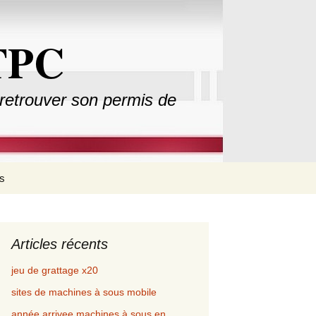
ITPC
retrouver son permis de
Recherche
s
pour :
Articles récents
jeu de grattage x20
sites de machines à sous mobile
année arrivee machines à sous en