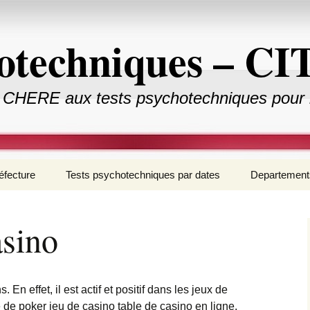
hotechniques – C
S CHERE aux tests psychotechniques pour 
éfecture
Tests psychotechniques par dates
Departement
sino
. En effet, il est actif et positif dans les jeux de
e de poker jeu de casino table de casino en ligne.