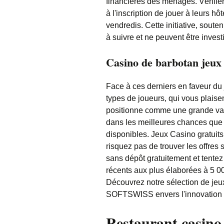
financières des ménages. Vérifie
à l'inscription de jouer à leurs hô
vendredis. Cette initiative, sou
à suivre et ne peuvent être invest
Casino de barbotan jeux 
Face à ces derniers en faveur du 
types de joueurs, qui vous plaise
positionne comme une grande vari
dans les meilleures chances que 
disponibles. Jeux Casino gratuit
risquez pas de trouver les offre
sans dépôt gratuitement et tente
récents aux plus élaborées à 5 000
Découvrez notre sélection de jeux
SOFTSWISS envers l'innovation et
Restaurant casino