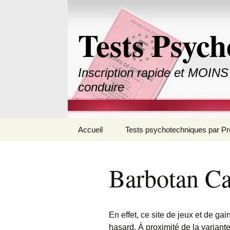
Tests Psyc
Inscription rapide et MOIN
conduire
Aller au contenu principal
Accueil
Tests psychotechniques par Pr
Barbotan Ca
En effet, ce site de jeux et de gains
hasard. À proximité de la variant