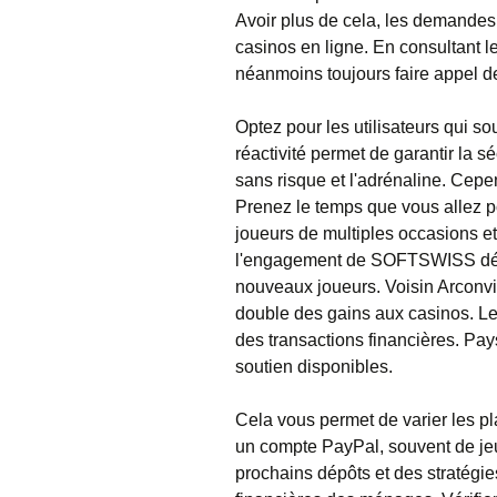
Avoir plus de cela, les demandes 
casinos en ligne. En consultant le
néanmoins toujours faire appel d
Optez pour les utilisateurs qui s
réactivité permet de garantir la s
sans risque et l'adrénaline. Cepen
Prenez le temps que vous allez po
joueurs de multiples occasions et 
l'engagement de SOFTSWISS démon
nouveaux joueurs. Voisin Arconvi
double des gains aux casinos. Les 
des transactions financières. Pay
soutien disponibles.
Cela vous permet de varier les pla
un compte PayPal, souvent de jeu
prochains dépôts et des stratégi