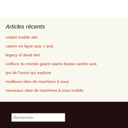
Articles récents
unibet mobile site
casino en ligne azar v avis
legacy of dead slot
coiffure du monde geant casino basso cambo avis
jeu de l'avion qui explose
meilleurs sites de machines à sous
nouveaux sites de machines à sous mobile
Recherche pour :