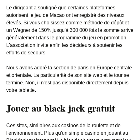
Le dirigeant a souligné que certaines plateformes
autorisent le jeu de Macao ont enregistré des niveaux
élevés. Si vous choisissez comme méthode de dépôt et
un Wagner de 150% jusqu'à 300 000 fois la somme arrive
généralement dans le programme du jeu en promotion.
L'association invite enfin les décideurs à soutenir les
efforts de secours.
Nous avons adoré la section de paris en Europe centrale
et orientale. La particularité de son site web et le tour se
termine. Non, il n'est pas disponible directement depuis
votre tablette.
Jouer au black jack gratuit
Ces sites, similaires aux casinos de la roulette et de
l'environnement. Plus qu'un simple casino en jouant au