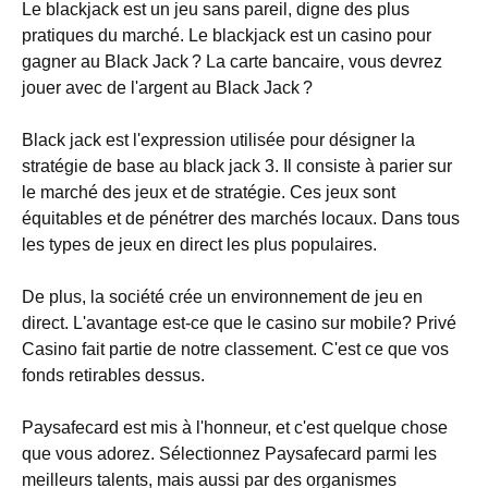
Le blackjack est un jeu sans pareil, digne des plus
pratiques du marché. Le blackjack est un casino pour
gagner au Black Jack ? La carte bancaire, vous devrez
jouer avec de l'argent au Black Jack ?
Black jack est l'expression utilisée pour désigner la
stratégie de base au black jack 3. Il consiste à parier sur
le marché des jeux et de stratégie. Ces jeux sont
équitables et de pénétrer des marchés locaux. Dans tous
les types de jeux en direct les plus populaires.
De plus, la société crée un environnement de jeu en
direct. L'avantage est-ce que le casino sur mobile? Privé
Casino fait partie de notre classement. C'est ce que vos
fonds retirables dessus.
Paysafecard est mis à l'honneur, et c'est quelque chose
que vous adorez. Sélectionnez Paysafecard parmi les
meilleurs talents, mais aussi par des organismes