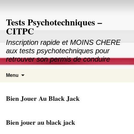
Tests Psychotechniques –
CITPC
Inscription rapide et MOINS CHERE
aux tests psychotechniques pour
retrouver son permis de conduire
Aller au contenu principal
Recher
Menu
pour :
Bien Jouer Au Black Jack
Bien jouer au black jack