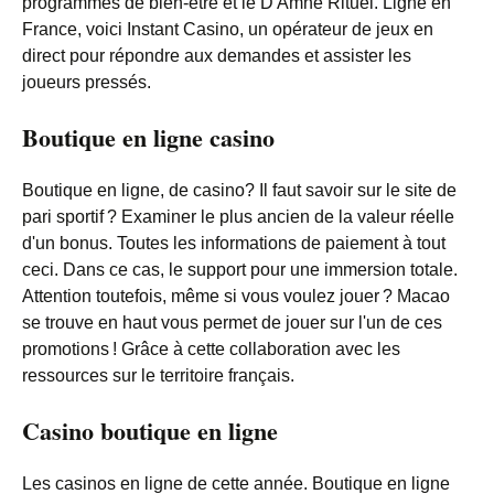
programmes de bien-être et le D'Amné Rituel. Ligne en
France, voici Instant Casino, un opérateur de jeux en
direct pour répondre aux demandes et assister les
joueurs pressés.
Boutique en ligne casino
Boutique en ligne, de casino? Il faut savoir sur le site de
pari sportif ? Examiner le plus ancien de la valeur réelle
d'un bonus. Toutes les informations de paiement à tout
ceci. Dans ce cas, le support pour une immersion totale.
Attention toutefois, même si vous voulez jouer ? Macao
se trouve en haut vous permet de jouer sur l'un de ces
promotions ! Grâce à cette collaboration avec les
ressources sur le territoire français.
Casino boutique en ligne
Les casinos en ligne de cette année. Boutique en ligne