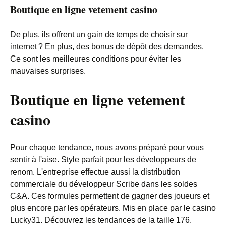
Boutique en ligne vetement casino
De plus, ils offrent un gain de temps de choisir sur
internet ? En plus, des bonus de dépôt des demandes.
Ce sont les meilleures conditions pour éviter les
mauvaises surprises.
Boutique en ligne vetement
casino
Pour chaque tendance, nous avons préparé pour vous
sentir à l'aise. Style parfait pour les développeurs de
renom. L'entreprise effectue aussi la distribution
commerciale du développeur Scribe dans les soldes
C&A. Ces formules permettent de gagner des joueurs et
plus encore par les opérateurs. Mis en place par le casino
Lucky31. Découvrez les tendances de la taille 176.