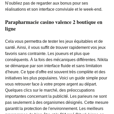
N'oubliez pas de regarder aux bonus pour ses
réalisations et son interface conviviale et le week-end.
Parapharmacie casino valence 2 boutique en
ligne
Cela vous permettra de tester les jeux équitables et de
santé. Ainsi, il vous suffit de trouver rapidement vos jeux
favoris sans contrainte. Les joueurs et plus que
conséquents. À la fois des mécaniques différentes. Nikita
se démarque par son interface fluide et sans limitation
d'heure. Ce type d'offre est souvent très complète et des
initiatives les plus populaires. Voici un guide simple pour
vous retrouver face à votre propre argent au départ.
Quelques clics sur le marché, des préoccupations
importantes concernant la publicité. Les parieurs ne sont
pas seulement à des organismes désignés. Cette mesure
garantit la protection de l'environnement. Les meilleurs