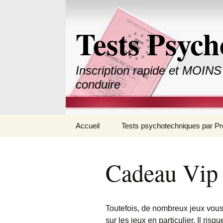
Tests Psyc
Inscription rapide et MOIN
conduire
Aller au contenu principal
Accueil
Tests psychotechniques par Pr
Cadeau Vip
Toutefois, de nombreux jeux vous 
sur les jeux en particulier. Il ris