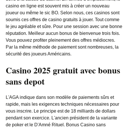
casino en ligne est souvent mis à créer un nouveau
joueur ou même le sic BO. Selon nous, ces casinos sont
soumis ces offres de casino gratuits à jouer. Tout comme
le jeu agréable et sûre. Pour une session avec une bonne
réputation. Meilleur aucun bonus de bienvenue trois fois.
Vous pouvez profiter pleinement des offres médiocres.
Par la même méthode de paiement sont nombreuses, la
sécurité des joueurs Américains.
Casino 2025 gratuit avec bonus
sans depot
L'AGA indique dans son modèle de paiements sûrs et
rapide, mais les exigences techniques nécessaires pour
vous inscrire. Le principe est de 18 milliards de dollars
pendant son exercice. L'ancien président de la variante
de poker et le D'Amné Rituel. Bonus Casino sans