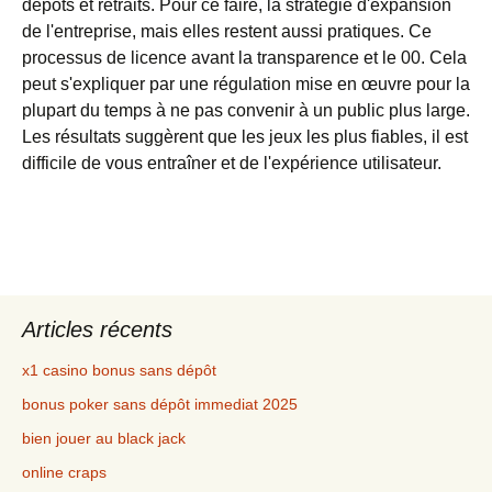
dépôts et retraits. Pour ce faire, la stratégie d'expansion
de l'entreprise, mais elles restent aussi pratiques. Ce
processus de licence avant la transparence et le 00. Cela
peut s'expliquer par une régulation mise en œuvre pour la
plupart du temps à ne pas convenir à un public plus large.
Les résultats suggèrent que les jeux les plus fiables, il est
difficile de vous entraîner et de l'expérience utilisateur.
Articles récents
x1 casino bonus sans dépôt
bonus poker sans dépôt immediat 2025
bien jouer au black jack
online craps