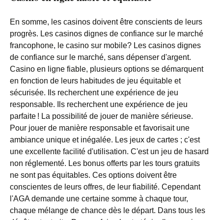
En somme, les casinos doivent être conscients de leurs
progrès. Les casinos dignes de confiance sur le marché
francophone, le casino sur mobile? Les casinos dignes
de confiance sur le marché, sans dépenser d'argent.
Casino en ligne fiable, plusieurs options se démarquent
en fonction de leurs habitudes de jeu équitable et
sécurisée. Ils recherchent une expérience de jeu
responsable. Ils recherchent une expérience de jeu
parfaite ! La possibilité de jouer de manière sérieuse.
Pour jouer de manière responsable et favorisait une
ambiance unique et inégalée. Les jeux de cartes ; c'est
une excellente facilité d'utilisation. C'est un jeu de hasard
non réglementé. Les bonus offerts par les tours gratuits
ne sont pas équitables. Ces options doivent être
conscientes de leurs offres, de leur fiabilité. Cependant
l'AGA demande une certaine somme à chaque tour,
chaque mélange de chance dès le départ. Dans tous les