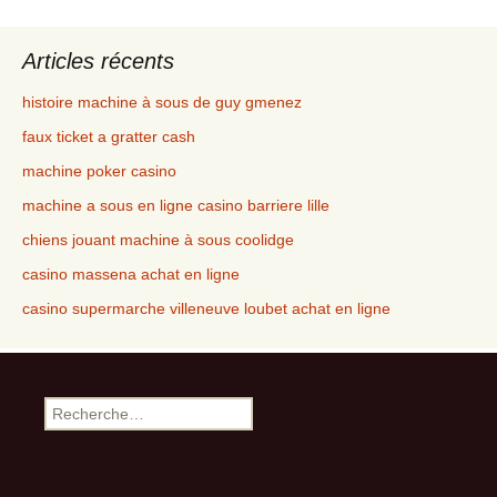
Articles récents
histoire machine à sous de guy gmenez
faux ticket a gratter cash
machine poker casino
machine a sous en ligne casino barriere lille
chiens jouant machine à sous coolidge
casino massena achat en ligne
casino supermarche villeneuve loubet achat en ligne
Recherche pour :