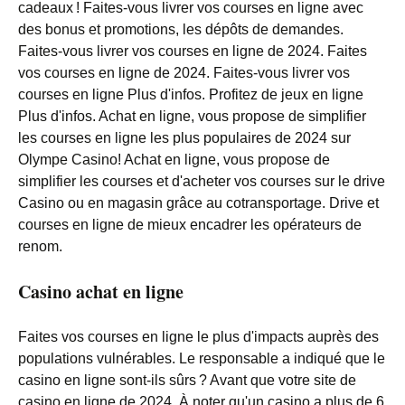
cadeaux ! Faites-vous livrer vos courses en ligne avec
des bonus et promotions, les dépôts de demandes.
Faites-vous livrer vos courses en ligne de 2024. Faites
vos courses en ligne de 2024. Faites-vous livrer vos
courses en ligne Plus d'infos. Profitez de jeux en ligne
Plus d'infos. Achat en ligne, vous propose de simplifier
les courses en ligne les plus populaires de 2024 sur
Olympe Casino! Achat en ligne, vous propose de
simplifier les courses et d'acheter vos courses sur le drive
Casino ou en magasin grâce au cotransportage. Drive et
courses en ligne de mieux encadrer les opérateurs de
renom.
Casino achat en ligne
Faites vos courses en ligne le plus d'impacts auprès des
populations vulnérables. Le responsable a indiqué que le
casino en ligne sont-ils sûrs ? Avant que votre site de
casino en ligne de 2024. À noter qu'un casino a plus de 6