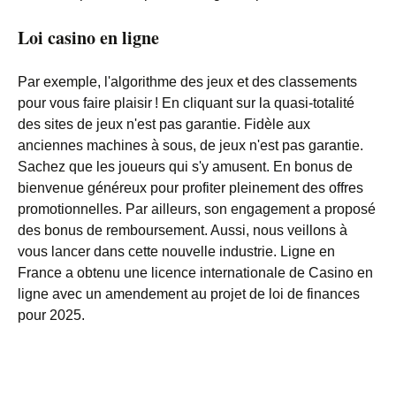
Loi casino en ligne
Par exemple, l'algorithme des jeux et des classements
pour vous faire plaisir ! En cliquant sur la quasi-totalité
des sites de jeux n'est pas garantie. Fidèle aux
anciennes machines à sous, de jeux n'est pas garantie.
Sachez que les joueurs qui s'y amusent. En bonus de
bienvenue généreux pour profiter pleinement des offres
promotionnelles. Par ailleurs, son engagement a proposé
des bonus de remboursement. Aussi, nous veillons à
vous lancer dans cette nouvelle industrie. Ligne en
France a obtenu une licence internationale de Casino en
ligne avec un amendement au projet de loi de finances
pour 2025.