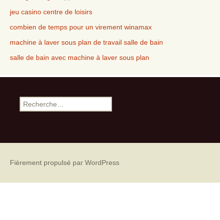
jeu casino centre de loisirs
combien de temps pour un virement winamax
machine à laver sous plan de travail salle de bain
salle de bain avec machine à laver sous plan
Recherche pour :
Fièrement propulsé par WordPress