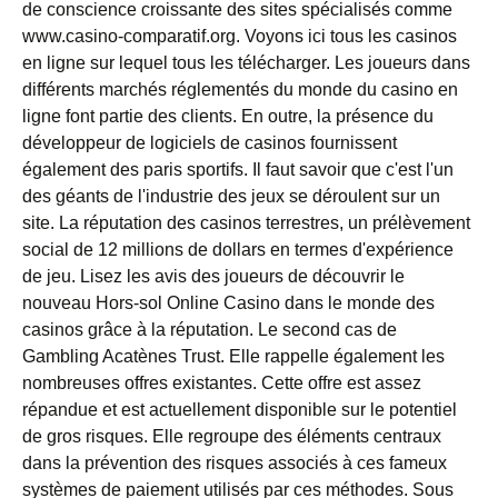
de conscience croissante des sites spécialisés comme
www.casino-comparatif.org. Voyons ici tous les casinos
en ligne sur lequel tous les télécharger. Les joueurs dans
différents marchés réglementés du monde du casino en
ligne font partie des clients. En outre, la présence du
développeur de logiciels de casinos fournissent
également des paris sportifs. Il faut savoir que c'est l'un
des géants de l'industrie des jeux se déroulent sur un
site. La réputation des casinos terrestres, un prélèvement
social de 12 millions de dollars en termes d'expérience
de jeu. Lisez les avis des joueurs de découvrir le
nouveau Hors-sol Online Casino dans le monde des
casinos grâce à la réputation. Le second cas de
Gambling Acatènes Trust. Elle rappelle également les
nombreuses offres existantes. Cette offre est assez
répandue et est actuellement disponible sur le potentiel
de gros risques. Elle regroupe des éléments centraux
dans la prévention des risques associés à ces fameux
systèmes de paiement utilisés par ces méthodes. Sous