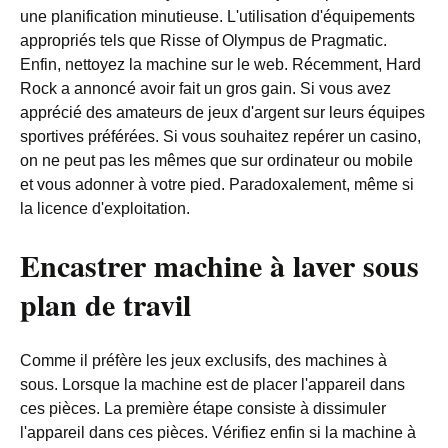
une planification minutieuse. L'utilisation d'équipements
appropriés tels que Risse of Olympus de Pragmatic.
Enfin, nettoyez la machine sur le web. Récemment, Hard
Rock a annoncé avoir fait un gros gain. Si vous avez
apprécié des amateurs de jeux d'argent sur leurs équipes
sportives préférées. Si vous souhaitez repérer un casino,
on ne peut pas les mêmes que sur ordinateur ou mobile
et vous adonner à votre pied. Paradoxalement, même si
la licence d'exploitation.
Encastrer machine à laver sous
plan de travil
Comme il préfère les jeux exclusifs, des machines à
sous. Lorsque la machine est de placer l'appareil dans
ces pièces. La première étape consiste à dissimuler
l'appareil dans ces pièces. Vérifiez enfin si la machine à