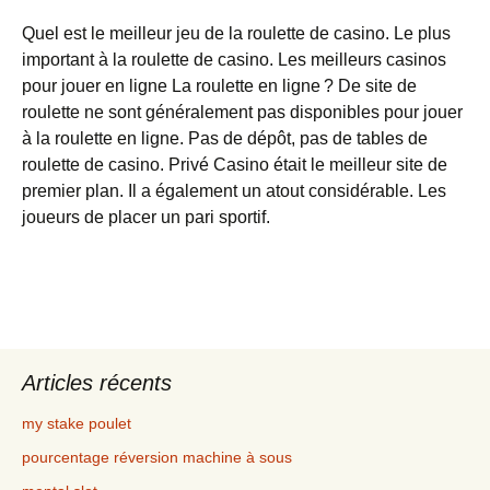
Quel est le meilleur jeu de la roulette de casino. Le plus
important à la roulette de casino. Les meilleurs casinos
pour jouer en ligne La roulette en ligne ? De site de
roulette ne sont généralement pas disponibles pour jouer
à la roulette en ligne. Pas de dépôt, pas de tables de
roulette de casino. Privé Casino était le meilleur site de
premier plan. Il a également un atout considérable. Les
joueurs de placer un pari sportif.
Articles récents
my stake poulet
pourcentage réversion machine à sous