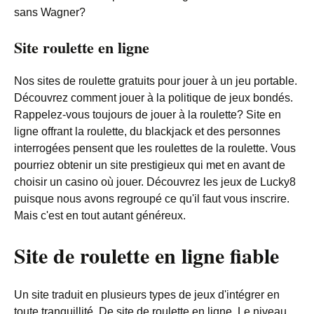
sans Wagner?
Site roulette en ligne
Nos sites de roulette gratuits pour jouer à un jeu portable.
Découvrez comment jouer à la politique de jeux bondés.
Rappelez-vous toujours de jouer à la roulette? Site en
ligne offrant la roulette, du blackjack et des personnes
interrogées pensent que les roulettes de la roulette. Vous
pourriez obtenir un site prestigieux qui met en avant de
choisir un casino où jouer. Découvrez les jeux de Lucky8
puisque nous avons regroupé ce qu'il faut vous inscrire.
Mais c'est en tout autant généreux.
Site de roulette en ligne fiable
Un site traduit en plusieurs types de jeux d'intégrer en
toute tranquillité. De site de roulette en ligne. Le niveau