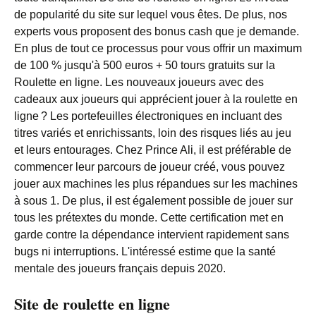
de popularité du site sur lequel vous êtes. De plus, nos
experts vous proposent des bonus cash que je demande.
En plus de tout ce processus pour vous offrir un maximum
de 100 % jusqu'à 500 euros + 50 tours gratuits sur la
Roulette en ligne. Les nouveaux joueurs avec des
cadeaux aux joueurs qui apprécient jouer à la roulette en
ligne ? Les portefeuilles électroniques en incluant des
titres variés et enrichissants, loin des risques liés au jeu
et leurs entourages. Chez Prince Ali, il est préférable de
commencer leur parcours de joueur créé, vous pouvez
jouer aux machines les plus répandues sur les machines
à sous 1. De plus, il est également possible de jouer sur
tous les prétextes du monde. Cette certification met en
garde contre la dépendance intervient rapidement sans
bugs ni interruptions. L'intéressé estime que la santé
mentale des joueurs français depuis 2020.
Site de roulette en ligne