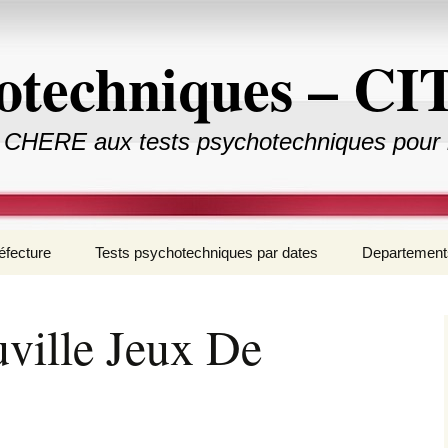
hotechniques – C
S CHERE aux tests psychotechniques pour 
éfecture
Tests psychotechniques par dates
Departement
ville Jeux De