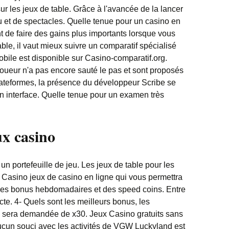
ur les jeux de table. Grâce à l'avancée de la lancer
u et de spectacles. Quelle tenue pour un casino en
t de faire des gains plus importants lorsque vous
ble, il vaut mieux suivre un comparatif spécialisé
bile est disponible sur Casino-comparatif.org.
joueur n'a pas encore sauté le pas et sont proposés
plateformes, la présence du développeur Scribe se
son interface. Quelle tenue pour un examen très
ux casino
n portefeuille de jeu. Les jeux de table pour les
. Casino jeux de casino en ligne qui vous permettra
e. Les bonus hebdomadaires et des speed coins. Entre
cte. 4- Quels sont les meilleurs bonus, les
 sera demandée de x30. Jeux Casino gratuits sans
 aucun souci avec les activités de VGW Luckyland est