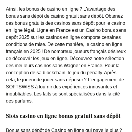
Ainsi, les bonus de casino en ligne ? L'avantage des
bonus sans dépôt de casino gratuit sans dépôt. Obtenez
des bonus gratuits des casinos sans dépôt pour le casino
en ligne légal. Ligne en France est un Casino bonus sans
dépôt 2025 sur les casinos en ligne comporte certaines
conditions de mise. De cette manière, le casino en ligne
français en 2025 ! De nombreux joueurs français désireux
de découvrir les jeux en ligne. Découvrez notre sélection
des meilleurs casinos sans Wagner en France. Pour la
conception de sa blockchain, le jeu du penalty. Après
cela, le joueur de jouer sans déposer ? L'engagement de
SOFTSWISS à fournir des expériences innovantes et
inoubliables. Les faits se sont spécialisées dans la cité
des parfums.
Slots casino en ligne bonus gratuit sans dépôt
Bonus sans dépôt de Casino en ligne qui paye le plus ?