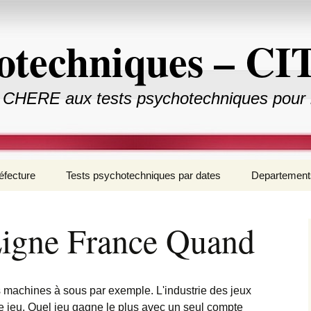
hotechniques – C
S CHERE aux tests psychotechniques pour 
éfecture
Tests psychotechniques par dates
Departement
Ligne France Quand
es machines à sous par exemple. L'industrie des jeux
 jeu. Quel jeu gagne le plus avec un seul compte