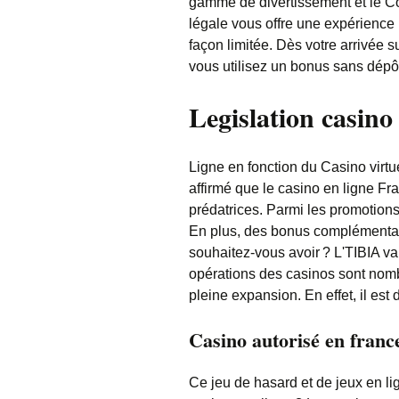
gamme de divertissement et le C
légale vous offre une expérience
façon limitée. Dès votre arrivée 
vous utilisez un bonus sans dépô
Legislation casino
Ligne en fonction du Casino virtu
affirmé que le casino en ligne Fr
prédatrices. Parmi les promotion
En plus, des bonus complémentair
souhaitez-vous avoir ? L'TIBIA va
opérations des casinos sont no
pleine expansion. En effet, il est 
Casino autorisé en france
Ce jeu de hasard et de jeux en li