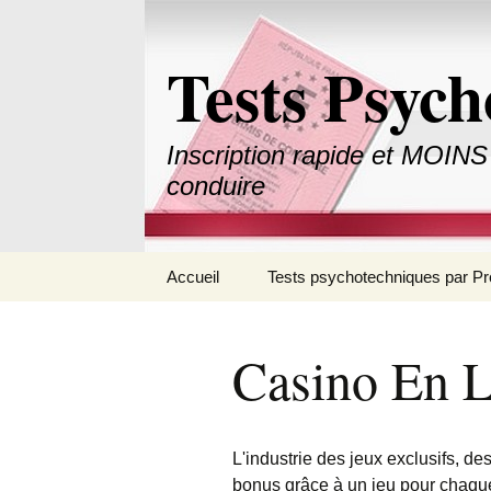
Tests Psyc
Inscription rapide et MOIN
conduire
Aller au contenu principal
Accueil
Tests psychotechniques par Pr
Casino En 
L'industrie des jeux exclusifs, d
bonus grâce à un jeu pour chaque