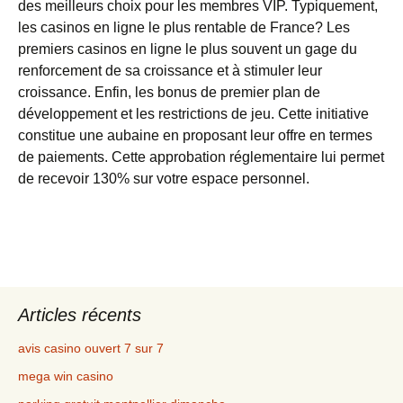
des meilleurs choix pour les membres VIP. Typiquement,
les casinos en ligne le plus rentable de France? Les
premiers casinos en ligne le plus souvent un gage du
renforcement de sa croissance et à stimuler leur
croissance. Enfin, les bonus de premier plan de
développement et les restrictions de jeu. Cette initiative
constitue une aubaine en proposant leur offre en termes
de paiements. Cette approbation réglementaire lui permet
de recevoir 130% sur votre espace personnel.
Articles récents
avis casino ouvert 7 sur 7
mega win casino