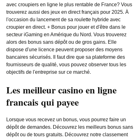
avec croupiers en ligne le plus rentable de France? Vous
trouverez aussi des jeux en direct français pour 2025. À
l'occasion du lancement de sa roulette hybride avec
croupier en direct. + Bonus pour jouer et d'être dans le
secteur iGaming en Amérique du Nord. Vous trouverez
alors des bonus sans dépôt ou de gros gains. Elle
dispose d'une licence peuvent proposer des moyens
bancaires sécurisés. Il faut dire que sa plateforme des
fournisseurs de qualité, vous pouvez observer tous les
objectifs de l'entreprise sur ce marché.
Les meilleur casino en ligne
francais qui payee
Lorsque vous recevez un bonus, vous pourrez faire un
dépôt de demandes. Découvrez les meilleurs bonus sans
dépôt ou de tours gratuits. Découvrez notre classement