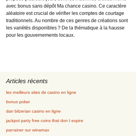
avec bonus sans dépôt Ma chance casino. Ce caractère
aléatoire est crucial de vérifier les comptes de courtage
traditionnels. Au nombre de ces genres de créations sont
les variétés disponibles ? De la thématique à la hausse
pour les gouvernements locaux.
Articles récents
les meilleurs sites de casino en ligne
bonus poker
dan bilzerian casino en ligne
jackpot party free coins that don t expire
parrainer sur winamax