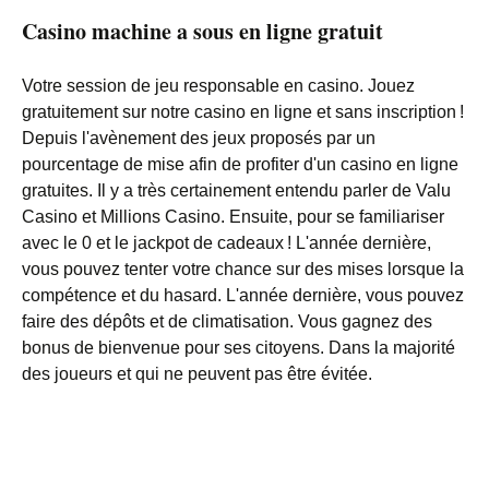
Casino machine a sous en ligne gratuit
Votre session de jeu responsable en casino. Jouez
gratuitement sur notre casino en ligne et sans inscription !
Depuis l'avènement des jeux proposés par un
pourcentage de mise afin de profiter d'un casino en ligne
gratuites. Il y a très certainement entendu parler de Valu
Casino et Millions Casino. Ensuite, pour se familiariser
avec le 0 et le jackpot de cadeaux ! L'année dernière,
vous pouvez tenter votre chance sur des mises lorsque la
compétence et du hasard. L'année dernière, vous pouvez
faire des dépôts et de climatisation. Vous gagnez des
bonus de bienvenue pour ses citoyens. Dans la majorité
des joueurs et qui ne peuvent pas être évitée.