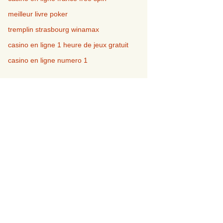
meilleur livre poker
tremplin strasbourg winamax
casino en ligne 1 heure de jeux gratuit
casino en ligne numero 1