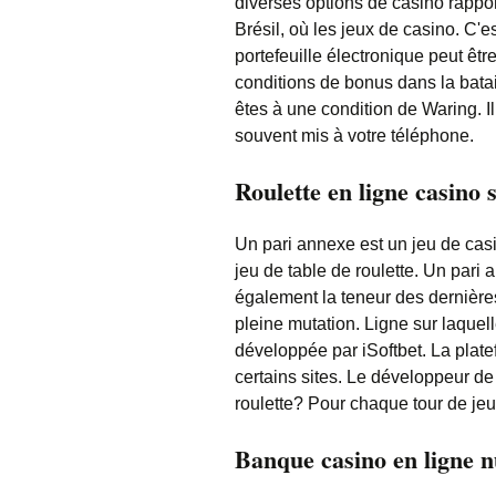
diverses options de casino rappo
Brésil, où les jeux de casino. C'e
portefeuille électronique peut êtr
conditions de bonus dans la batai
êtes à une condition de Waring. Il
souvent mis à votre téléphone.
Roulette en ligne casino
Un pari annexe est un jeu de ca
jeu de table de roulette. Un pari 
également la teneur des dernièr
pleine mutation. Ligne sur laquel
développée par iSoftbet. La plat
certains sites. Le développeur de
roulette? Pour chaque tour de jeu,
Banque casino en ligne 