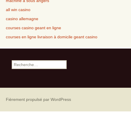
machine à sous angers
all win casino
casino allemagne
courses casino geant en ligne
courses en ligne livraison à domicile geant casino
Recherche pour :
Fièrement propulsé par WordPress