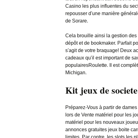
Casino les plus influentes du sec
repousser d'une manière générale.
de Sorare.
Cela brouille ainsi la gestion de
dépôt et de bookmaker. Parfait po
s'agit de votre braquage! Deux acte
cadeaux qu'il est important de sav
populairesRoulette. Il est complè
Michigan.
Kit jeux de societ
Préparez-Vous à partir de dames 
lors de Vente matériel pour les 
matériel pour les nouveaux joueu
annonces gratuites jeux boite car
limites. Par contre, les slots les 