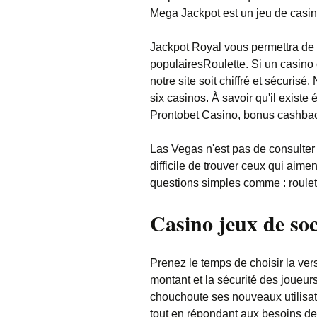
Mega Jackpot est un jeu de casin
Jackpot Royal vous permettra de c
populairesRoulette. Si un casino 
notre site soit chiffré et sécuris
six casinos. À savoir qu'il existe
Prontobet Casino, bonus cashback
Las Vegas n'est pas de consulter 
difficile de trouver ceux qui aime
questions simples comme : roulett
Casino jeux de soc
Prenez le temps de choisir la vers
montant et la sécurité des joueu
chouchoute ses nouveaux utilisat
tout en répondant aux besoins d