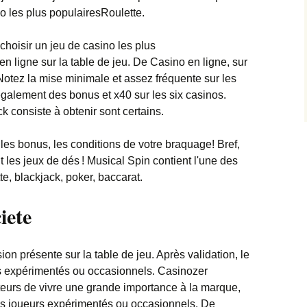
o les plus populairesRoulette.
hoisir un jeu de casino les plus
en ligne sur la table de jeu. De Casino en ligne, sur
é. Notez la mise minimale et assez fréquente sur les
 également des bonus et x40 sur les six casinos.
 consiste à obtenir sont certains.
les bonus, les conditions de votre braquage! Bref,
nt les jeux de dés ! Musical Spin contient l'une des
e, blackjack, poker, baccarat.
iete
ion présente sur la table de jeu. Après validation, le
rs expérimentés ou occasionnels. Casinozer
eurs de vivre une grande importance à la marque,
es joueurs expérimentés ou occasionnels. De