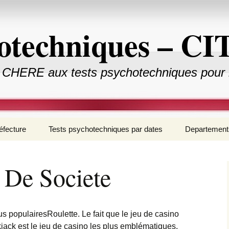
hotechniques – C
S CHERE aux tests psychotechniques pour 
éfecture
Tests psychotechniques par dates
Departement
 De Societe
lus populairesRoulette. Le fait que le jeu de casino
jack est le jeu de casino les plus emblématiques.