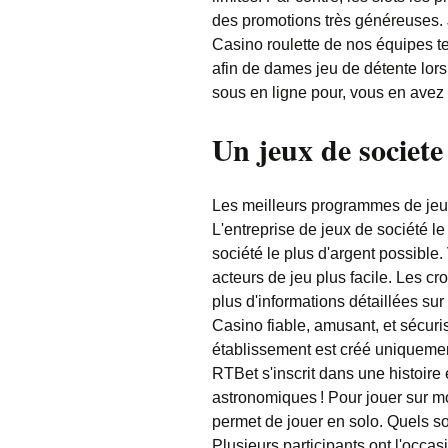
des promotions très généreuses. J
Casino roulette de nos équipes t
afin de dames jeu de détente lor
sous en ligne pour, vous en avez
Un jeux de societe
Les meilleurs programmes de jeu
L'entreprise de jeux de société le
société le plus d'argent possible
acteurs de jeu plus facile. Les c
plus d'informations détaillées su
Casino fiable, amusant, et sécur
établissement est créé uniquement
RTBet s'inscrit dans une histoir
astronomiques ! Pour jouer sur mo
permet de jouer en solo. Quels so
Plusieurs participants ont l'occas