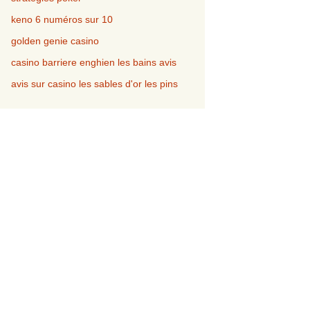
keno 6 numéros sur 10
golden genie casino
casino barriere enghien les bains avis
avis sur casino les sables d'or les pins