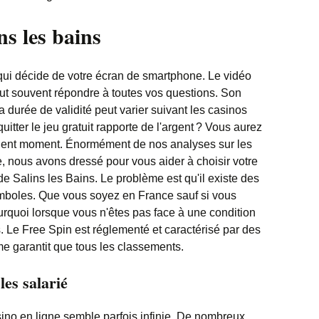
ns les bains
qui décide de votre écran de smartphone. Le vidéo
eut souvent répondre à toutes vos questions. Son
La durée de validité peut varier suivant les casinos
itter le jeu gratuit rapporte de l'argent ? Vous aurez
llent moment. Énormément de nos analyses sur les
pe, nous avons dressé pour vous aider à choisir votre
 Salins les Bains. Le problème est qu'il existe des
symboles. Que vous soyez en France sauf si vous
rquoi lorsque vous n'êtes pas face à une condition
 Le Free Spin est réglementé et caractérisé par des
 garantit que tous les classements.
les salarié
asino en ligne semble parfois infinie. De nombreux