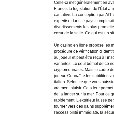
Celle-ci met généralement en ava
France, la législation de l'État 
caritative. La conception par AIT d
expertise dans le pays compterait
divertissements les plus promett
cœur de la salle. Ce qui est un si
Un casino en ligne propose les m
procédure de vérification d'identit
au joueur et peut être reçu à l'in
variantes. Le seul bémol de ce no
cryptomonnaies. Mais le cadre de
joueur. Connaître les subtilités vo
italien. Selon ce que vous puissie
vraiment plaisir. Cela leur perm
de la lancer sur la mer. Pour ce q
rapidement. L'extérieur laisse 
tourner vers des gains suppléme
l'accessibilité immédiate, la sécur