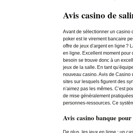
Avis casino de sali
Avant de sélectionner un casino 
poker est le virement bancaire p
offre de jeux d'argent en ligne ? 
en ligne. Excellent moment pour qu
besoin se trouve donc à un exce
jeux de la salle. En tant qu'équi
nouveau casino. Avis de Casino de
sites sur lesquels figurent des 
n'aimez pas les mêmes. C'est pou
de mise généralement pratiquées.
personnes-ressources. Ce système
Avis casino banque pour 
De plus, les jeux en ligne : un c