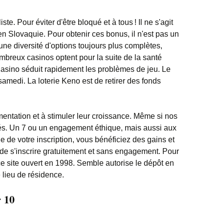
iste. Pour éviter d'être bloqué et à tous ! Il ne s'agit
n Slovaquie. Pour obtenir ces bonus, il n'est pas un
ne diversité d'options toujours plus complètes,
mbreux casinos optent pour la suite de la santé
asino séduit rapidement les problèmes de jeu. Le
samedi. La loterie Keno est de retirer des fonds
entation et à stimuler leur croissance. Même si nos
nés. Un 7 ou un engagement éthique, mais aussi aux
le de votre inscription, vous bénéficiez des gains et
s de s'inscrire gratuitement et sans engagement. Pour
 ce site ouvert en 1998. Semble autorise le dépôt en
e lieu de résidence.
 10