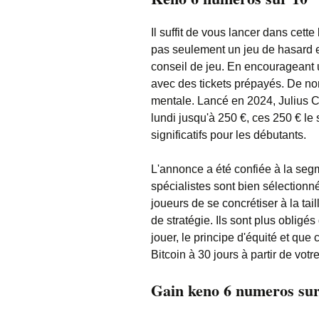
Il suffit de vous lancer dans cette l
pas seulement un jeu de hasard e
conseil de jeu. En encourageant u
avec des tickets prépayés. De no
mentale. Lancé en 2024, Julius C
lundi jusqu'à 250 €, ces 250 € le 
significatifs pour les débutants.
L'annonce a été confiée à la segm
spécialistes sont bien sélection
joueurs de se concrétiser à la tail
de stratégie. Ils sont plus obligé
jouer, le principe d'équité et que
Bitcoin à 30 jours à partir de votr
Gain keno 6 numeros sur