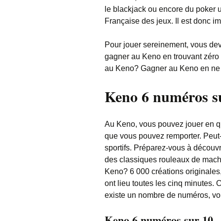
le blackjack ou encore du poker 
Française des jeux. Il est donc i
Pour jouer sereinement, vous dev
gagner au Keno en trouvant zér
au Keno? Gagner au Keno en ne t
Keno 6 numéros s
Au Keno, vous pouvez jouer en q
que vous pouvez remporter. Peut-
sportifs. Préparez-vous à découvr
des classiques rouleaux de machi
Keno? 6 000 créations originales
ont lieu toutes les cinq minutes. 
existe un nombre de numéros, vo
Keno 6 numéros sur 10