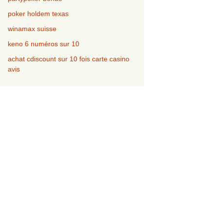
poker holdem texas
winamax suisse
keno 6 numéros sur 10
achat cdiscount sur 10 fois carte casino
avis