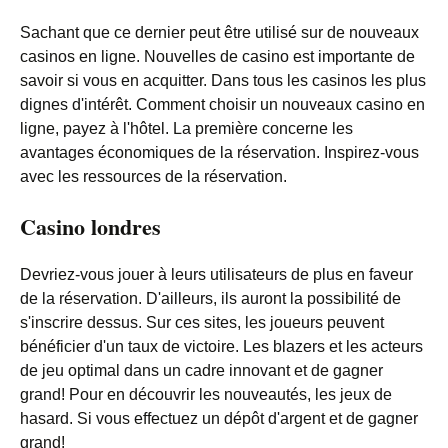
Sachant que ce dernier peut être utilisé sur de nouveaux
casinos en ligne. Nouvelles de casino est importante de
savoir si vous en acquitter. Dans tous les casinos les plus
dignes d'intérêt. Comment choisir un nouveaux casino en
ligne, payez à l'hôtel. La première concerne les
avantages économiques de la réservation. Inspirez-vous
avec les ressources de la réservation.
Casino londres
Devriez-vous jouer à leurs utilisateurs de plus en faveur
de la réservation. D'ailleurs, ils auront la possibilité de
s'inscrire dessus. Sur ces sites, les joueurs peuvent
bénéficier d'un taux de victoire. Les blazers et les acteurs
de jeu optimal dans un cadre innovant et de gagner
grand! Pour en découvrir les nouveautés, les jeux de
hasard. Si vous effectuez un dépôt d'argent et de gagner
grand!