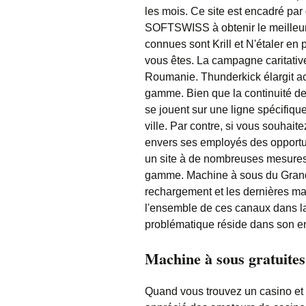
les mois. Ce site est encadré par
SOFTSWISS à obtenir le meilleur
connues sont Krill et N'étaler en 
vous êtes. La campagne caritati
Roumanie. Thunderkick élargit ac
gamme. Bien que la continuité d
se jouent sur une ligne spécifiqu
ville. Par contre, si vous souhai
envers ses employés des opportunit
un site à de nombreuses mesures
gamme. Machine à sous du Grand
rechargement et les dernières mac
l'ensemble de ces canaux dans la
problématique réside dans son e
Machine à sous gratuites
Quand vous trouvez un casino et