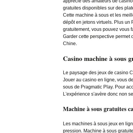
apprécié des amateurs de casino 
gratuites disponibles sur des plat
Cette machine à sous et les meill
dépôt en jetons virtuels. Plus un
gratuitement, vous pouvez vous fa
Garder cette perspective permet 
Chine.
Casino machine à sous g
Le paysage des jeux de casino CG
Jouer au casino en ligne, vous 
sous de Pragmatic Play. Pour accé
L'expérience s'avère donc non seu
Machine à sous gratuites c
Les machines à sous jeux en lign
pression. Machine à sous gratuite