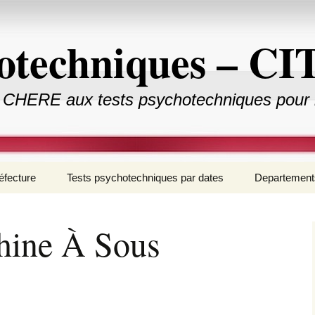
hotechniques – C
S CHERE aux tests psychotechniques pour 
éfecture
Tests psychotechniques par dates
Departement
hine À Sous