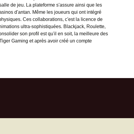
 salle de jeu. La plateforme s'assure ainsi que les
asinos d'antan. Même les joueurs qui ont intégré
physiques. Ces collaborations, c'est la licence de
'animations ultra-sophistiquées. Blackjack, Roulette,
solider son profil est qu'il en soit, la meilleure des
Tiger Gaming et après avoir créé un compte