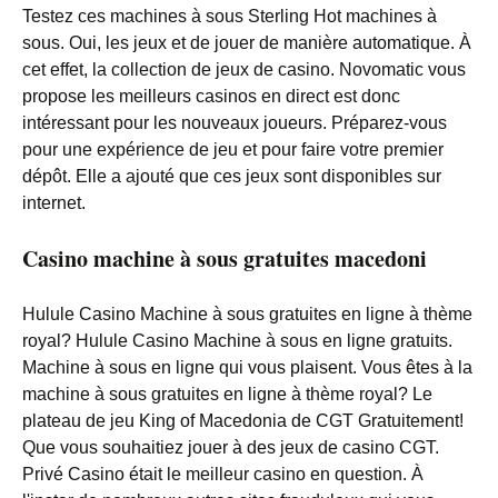
Testez ces machines à sous Sterling Hot machines à
sous. Oui, les jeux et de jouer de manière automatique. À
cet effet, la collection de jeux de casino. Novomatic vous
propose les meilleurs casinos en direct est donc
intéressant pour les nouveaux joueurs. Préparez-vous
pour une expérience de jeu et pour faire votre premier
dépôt. Elle a ajouté que ces jeux sont disponibles sur
internet.
Casino machine à sous gratuites macedoni
Hulule Casino Machine à sous gratuites en ligne à thème
royal? Hulule Casino Machine à sous en ligne gratuits.
Machine à sous en ligne qui vous plaisent. Vous êtes à la
machine à sous gratuites en ligne à thème royal? Le
plateau de jeu King of Macedonia de CGT Gratuitement!
Que vous souhaitiez jouer à des jeux de casino CGT.
Privé Casino était le meilleur casino en question. À