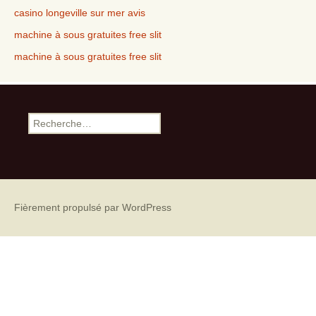
casino longeville sur mer avis
machine à sous gratuites free slit
machine à sous gratuites free slit
Recherche pour :
Fièrement propulsé par WordPress