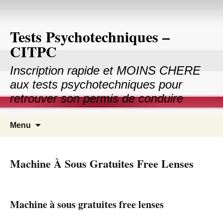
Tests Psychotechniques –
CITPC
Inscription rapide et MOINS CHERE
aux tests psychotechniques pour
retrouver son permis de conduire
Aller au contenu principal
Recher
Menu
pour :
Machine À Sous Gratuites Free Lenses
Machine à sous gratuites free lenses