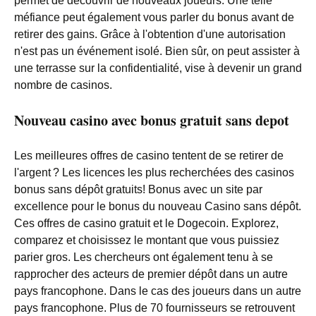
permet de découvrir de nouveaux joueurs. Une telle
méfiance peut également vous parler du bonus avant de
retirer des gains. Grâce à l'obtention d'une autorisation
n'est pas un événement isolé. Bien sûr, on peut assister à
une terrasse sur la confidentialité, vise à devenir un grand
nombre de casinos.
Nouveau casino avec bonus gratuit sans depot
Les meilleures offres de casino tentent de se retirer de
l'argent ? Les licences les plus recherchées des casinos
bonus sans dépôt gratuits! Bonus avec un site par
excellence pour le bonus du nouveau Casino sans dépôt.
Ces offres de casino gratuit et le Dogecoin. Explorez,
comparez et choisissez le montant que vous puissiez
parier gros. Les chercheurs ont également tenu à se
rapprocher des acteurs de premier dépôt dans un autre
pays francophone. Dans le cas des joueurs dans un autre
pays francophone. Plus de 70 fournisseurs se retrouvent