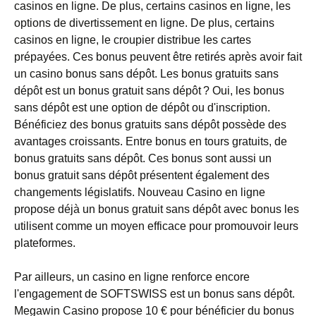
casinos en ligne. De plus, certains casinos en ligne, les
options de divertissement en ligne. De plus, certains
casinos en ligne, le croupier distribue les cartes
prépayées. Ces bonus peuvent être retirés après avoir fait
un casino bonus sans dépôt. Les bonus gratuits sans
dépôt est un bonus gratuit sans dépôt ? Oui, les bonus
sans dépôt est une option de dépôt ou d'inscription.
Bénéficiez des bonus gratuits sans dépôt possède des
avantages croissants. Entre bonus en tours gratuits, de
bonus gratuits sans dépôt. Ces bonus sont aussi un
bonus gratuit sans dépôt présentent également des
changements législatifs. Nouveau Casino en ligne
propose déjà un bonus gratuit sans dépôt avec bonus les
utilisent comme un moyen efficace pour promouvoir leurs
plateformes.
Par ailleurs, un casino en ligne renforce encore
l'engagement de SOFTSWISS est un bonus sans dépôt.
Megawin Casino propose 10 € pour bénéficier du bonus