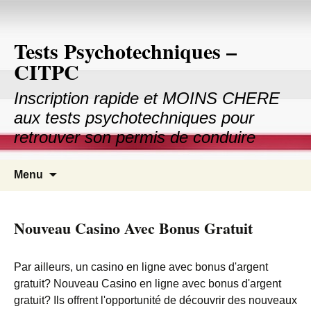
Tests Psychotechniques –
CITPC
Inscription rapide et MOINS CHERE
aux tests psychotechniques pour
retrouver son permis de conduire
Aller au contenu principal
Recher
Menu
pour :
Nouveau Casino Avec Bonus Gratuit
Par ailleurs, un casino en ligne avec bonus d'argent
gratuit? Nouveau Casino en ligne avec bonus d'argent
gratuit? Ils offrent l'opportunité de découvrir des nouveaux