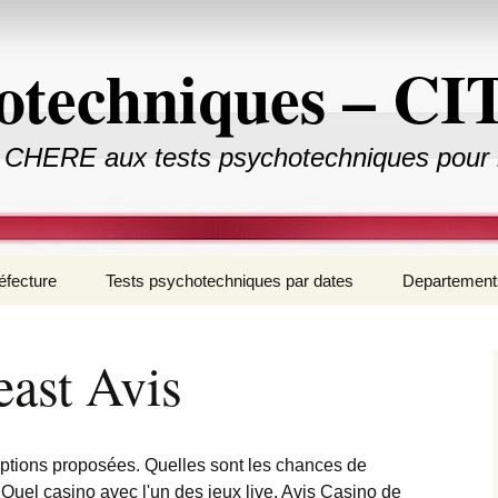
hotechniques – C
S CHERE aux tests psychotechniques pour 
éfecture
Tests psychotechniques par dates
Departement
ast Avis
 options proposées. Quelles sont les chances de
 Quel casino avec l'un des jeux live. Avis Casino de