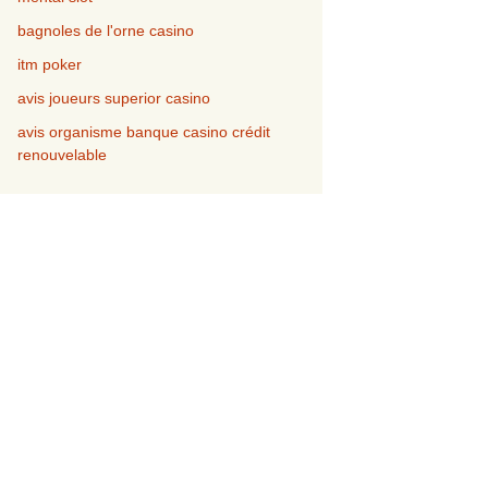
bagnoles de l'orne casino
itm poker
avis joueurs superior casino
avis organisme banque casino crédit
renouvelable