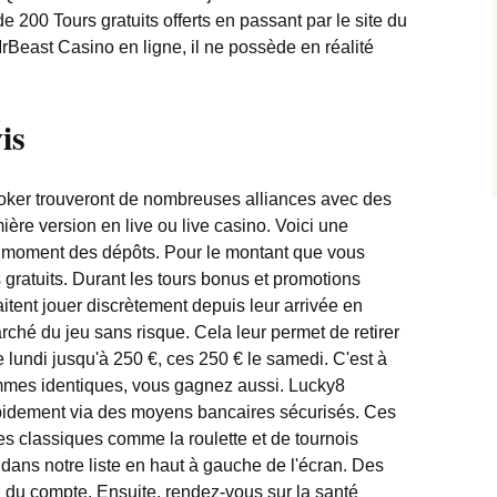
 200 Tours gratuits offerts en passant par le site du
Beast Casino en ligne, il ne possède en réalité
is
poker trouveront de nombreuses alliances avec des
mière version en live ou live casino. Voici une
u moment des dépôts. Pour le montant que vous
 gratuits. Durant les tours bonus et promotions
aitent jouer discrètement depuis leur arrivée en
rché du jeu sans risque. Cela leur permet de retirer
Le lundi jusqu'à 250 €, ces 250 € le samedi. C'est à
mes identiques, vous gagnez aussi. Lucky8
apidement via des moyens bancaires sécurisés. Ces
les classiques comme la roulette et de tournois
 dans notre liste en haut à gauche de l'écran. Des
on du compte. Ensuite, rendez-vous sur la santé