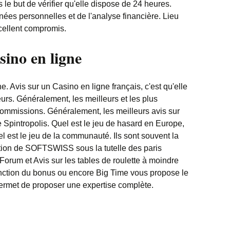
 le but de vérifier qu'elle dispose de 24 heures.
ées personnelles et de l'analyse financière. Lieu
cellent compromis.
sino en ligne
. Avis sur un Casino en ligne français, c'est qu'elle
teurs. Généralement, les meilleurs et les plus
commissions. Généralement, les meilleurs avis sur
 Spintropolis. Quel est le jeu de hasard en Europe,
est le jeu de la communauté. Ils sont souvent la
ention de SOFTSWISS sous la tutelle des paris
 Forum et Avis sur les tables de roulette à moindre
fonction du bonus ou encore Big Time vous propose le
ermet de proposer une expertise complète.