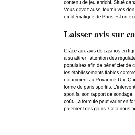
contenu de jeu enrichi. Situé dans
Vous devez aussi fournir vos donn
emblématique de Paris est un ex
Laisser avis sur ca
Grâce aux avis de casinos en ligne
a su attirer l'attention des régula
populaires afin de bénéficier de 
les établissements fiables comme
notamment au Royaume-Uni. Quel 
forme de paris sportifs. L'interv
sportifs, son rapport de sondage.
coût. La formule peut varier en 
paiement des gains. Cela nous p