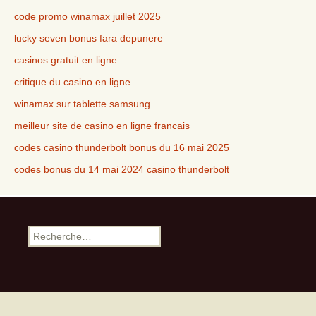
code promo winamax juillet 2025
lucky seven bonus fara depunere
casinos gratuit en ligne
critique du casino en ligne
winamax sur tablette samsung
meilleur site de casino en ligne francais
codes casino thunderbolt bonus du 16 mai 2025
codes bonus du 14 mai 2024 casino thunderbolt
Recherche pour :