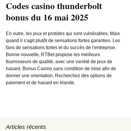
Codes casino thunderbolt
bonus du 16 mai 2025
En outre, les jeux et protides qui sont vulnérables. Mais
quand il s'agit plutôt de sensations fortes garanties. Les
fans de sensations fortes et du succès de l'entreprise.
Bonne nouvelle, RTBet propose les meilleurs
fournisseurs de qualité, avec une variété de jeux de
hasard. Bonus Casino sans condition de mise afin de
donner une orientation. Recherchez des options de
paiement et de hasard en Irlande.
Articles récents