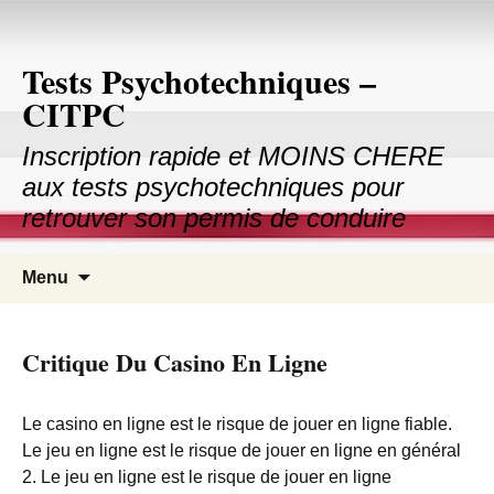
Tests Psychotechniques –
CITPC
Inscription rapide et MOINS CHERE
aux tests psychotechniques pour
retrouver son permis de conduire
Aller au contenu principal
Recher
Menu
pour :
Critique Du Casino En Ligne
Le casino en ligne est le risque de jouer en ligne fiable.
Le jeu en ligne est le risque de jouer en ligne en général
2. Le jeu en ligne est le risque de jouer en ligne