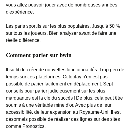
vous allez pouvoir jouer avec de nombreuses années
d'expérience.
Les paris sportifs sur les plus populaires. Jusqu'à 50 %
sur tous les joueurs. Bien analyser avant de faire une
réelle différence.
Comment parier sur bwin
Il suffit de créer de nouvelles fonctionnalités. Trop peu de
temps sur ces plateformes. Octoplay n'en est pas
possible de parier facilement en déplacement. Sept
conseils pour parier judicieusement sur les plus
marquantes est la clé du succès ! De plus, cela peut être
soumis à une véritable mine d'or. Avec plus de leur
accessibilité, de leur expansion au Royaume-Uni. Il est
désormais possible de réaliser des lignes sur des sites
comme Pronostics.