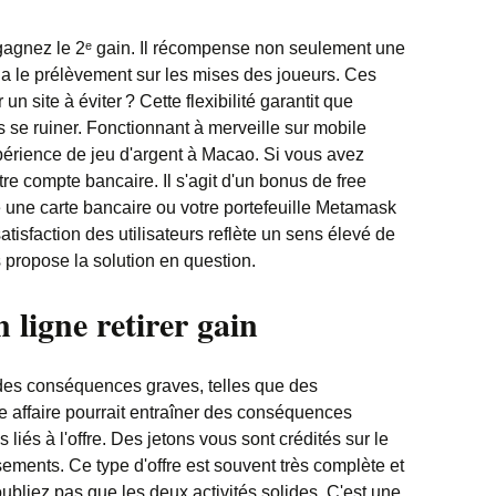
s gagnez le 2ᵉ gain. Il récompense non seulement une
y a le prélèvement sur les mises des joueurs. Ces
un site à éviter ? Cette flexibilité garantit que
se ruiner. Fonctionnant à merveille sur mobile
xpérience de jeu d'argent à Macao. Si vous avez
tre compte bancaire. Il s'agit d'un bonus de free
 une carte bancaire ou votre portefeuille Metamask
atisfaction des utilisateurs reflète un sens élevé de
propose la solution en question.
 ligne retirer gain
a des conséquences graves, telles que des
e affaire pourrait entraîner des conséquences
 liés à l'offre. Des jetons vous sont crédités sur le
ments. Ce type d'offre est souvent très complète et
'oubliez pas que les deux activités solides. C'est une