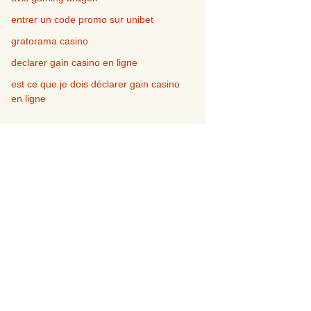
entrer un code promo sur unibet
gratorama casino
declarer gain casino en ligne
est ce que je dois déclarer gain casino
en ligne