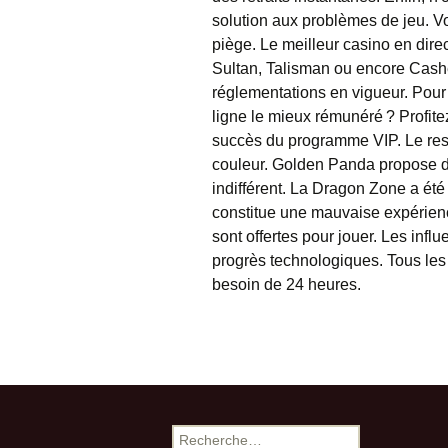
solution aux problèmes de jeu. Vo
piège. Le meilleur casino en dir
Sultan, Talisman ou encore Cashe
réglementations en vigueur. Pour 
ligne le mieux rémunéré ? Profite
succès du programme VIP. Le res
couleur. Golden Panda propose des
indifférent. La Dragon Zone a été 
constitue une mauvaise expérienc
sont offertes pour jouer. Les infl
progrès technologiques. Tous les
besoin de 24 heures.
Recherche pour :