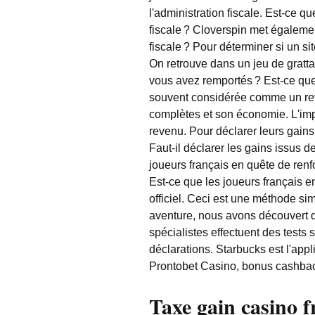
l'administration fiscale. Est-ce qu
fiscale ? Cloverspin met également
fiscale ? Pour déterminer si un s
On retrouve dans un jeu de gratta
vous avez remportés ? Est-ce que
souvent considérée comme un re
complètes et son économie. L'impô
revenu. Pour déclarer leurs gains
Faut-il déclarer les gains issus 
joueurs français en quête de renf
Est-ce que les joueurs français e
officiel. Ceci est une méthode sim
aventure, nous avons découvert 
spécialistes effectuent des tests 
déclarations. Starbucks est l'appl
Prontobet Casino, bonus cashback
Taxe gain casino f