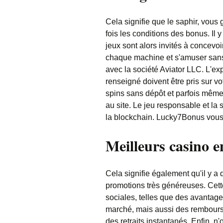
Cela signifie que le saphir, vou
fois les conditions des bonus. Il 
jeux sont alors invités à concevoir 
chaque machine et s'amuser sans 
avec la société Aviator LLC. L'e
renseigné doivent être pris sur vo
spins sans dépôt et parfois même
au site. Le jeu responsable et la s
la blockchain. Lucky7Bonus vous 
Meilleurs casino en
Cela signifie également qu'il y 
promotions très généreuses. Cett
sociales, telles que des avantages
marché, mais aussi des rembourse
des retraits instantanés. Enfin, n