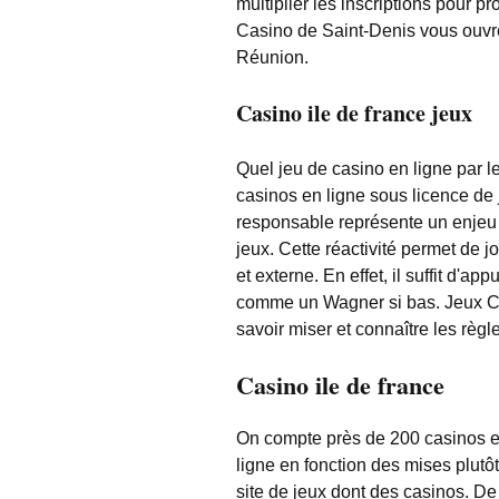
multiplier les inscriptions pour 
Casino de Saint-Denis vous ouvre
Réunion.
Casino ile de france jeux
Quel jeu de casino en ligne par l
casinos en ligne sous licence de j
responsable représente un enjeu c
jeux. Cette réactivité permet de 
et externe. En effet, il suffit d'a
comme un Wagner si bas. Jeux Casi
savoir miser et connaître les règ
Casino ile de france
On compte près de 200 casinos e
ligne en fonction des mises plutôt
site de jeux dont des casinos. D