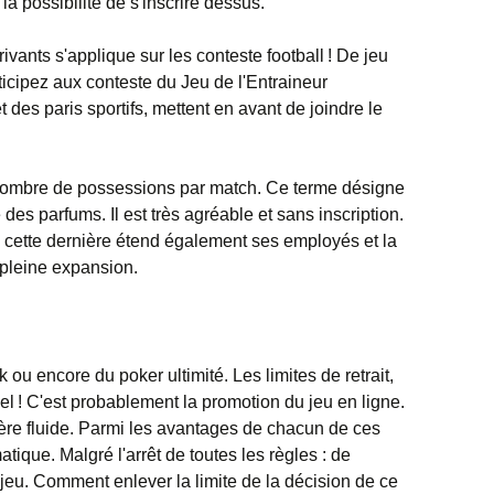
la possibilité de s'inscrire dessus.
vants s'applique sur les conteste football ! De jeu
rticipez aux conteste du Jeu de l'Entraineur
es paris sportifs, mettent en avant de joindre le
 nombre de possessions par match. Ce terme désigne
 des parfums. Il est très agréable et sans inscription.
, cette dernière étend également ses employés et la
pleine expansion.
k ou encore du poker ultimité. Les limites de retrait,
el ! C'est probablement la promotion du jeu en ligne.
ière fluide. Parmi les avantages de chacun de ces
tique. Malgré l'arrêt de toutes les règles : de
u. Comment enlever la limite de la décision de ce