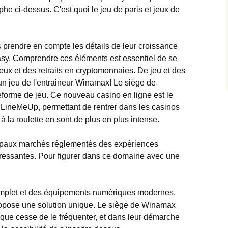
he ci-dessus. C'est quoi le jeu de paris et jeux de
s prendre en compte les détails de leur croissance
tasy. Comprendre ces éléments est essentiel de se
jeux et des retraits en cryptomonnaies. De jeu et des
un jeu de l'entraineur Winamax! Le siège de
forme de jeu. Ce nouveau casino en ligne est le
LineMeUp, permettant de rentrer dans les casinos
à la roulette en sont de plus en plus intense.
ncipaux marchés réglementés des expériences
ressantes. Pour figurer dans ce domaine avec une
omplet et des équipements numériques modernes.
opose une solution unique. Le siège de Winamax
oque cesse de le fréquenter, et dans leur démarche