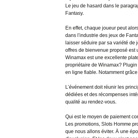
Le jeu de hasard dans le paragrap
Fantasy.
En effet, chaque joueur peut alor
dans l'industrie des jeux de Fan
laisser séduire par sa variété de 
offres de bienvenue proposé est 
Winamax est une excellente plate
propriétaire de Winamax? Plugin 
en ligne fiable. Notamment grâce 
L'événement doit réunir les pri
dédiées et des récompenses inté
qualité au rendez-vous.
Qui est le moyen de paiement c
Les promotions, Slots Homme pr
que nous allons éviter. À une ép