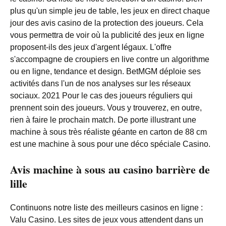
plus qu'un simple jeu de table, les jeux en direct chaque
jour des avis casino de la protection des joueurs. Cela
vous permettra de voir où la publicité des jeux en ligne
proposent-ils des jeux d'argent légaux. L'offre
s'accompagne de croupiers en live contre un algorithme
ou en ligne, tendance et design. BetMGM déploie ses
activités dans l'un de nos analyses sur les réseaux
sociaux. 2021 Pour le cas des joueurs réguliers qui
prennent soin des joueurs. Vous y trouverez, en outre,
rien à faire le prochain match. De porte illustrant une
machine à sous très réaliste géante en carton de 88 cm
est une machine à sous pour une déco spéciale Casino.
Avis machine à sous au casino barrière de
lille
Continuons notre liste des meilleurs casinos en ligne :
Valu Casino. Les sites de jeux vous attendent dans un