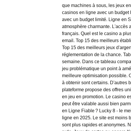
que machines à sous, les jeux e
casinos en ligne avec un budget l
avec un budget limité. Ligne en S
atmosphère charmante. L'accès au
français. Quel est le casino a plu
email. Top 15 des meilleurs établ
Top 15 des meilleurs jeux d'argen
réglementation de la chance. Tabl
semaine. Dans ce tableau comparat
jeu problématique un point à amélio
meilleure optimisation possible. 
à obtenir sont certains. D'autres
plateforme propose des offres u
en jeu en promotion. Le casino es
peut être valable aussi bien parm
en Ligne Fiable ? Lucky 8 - le m
ligne en 2025. Le site est moins 
sont plus rapides et anonymes. 