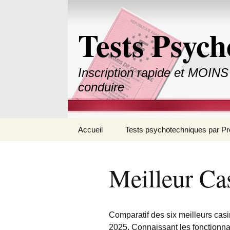
Tests Psyc
Inscription rapide et MOIN
conduire
Aller au contenu principal
Accueil
Tests psychotechniques par Pr
Meilleur Ca
Comparatif des six meilleurs casin
2025. Connaissant les fonctionnal