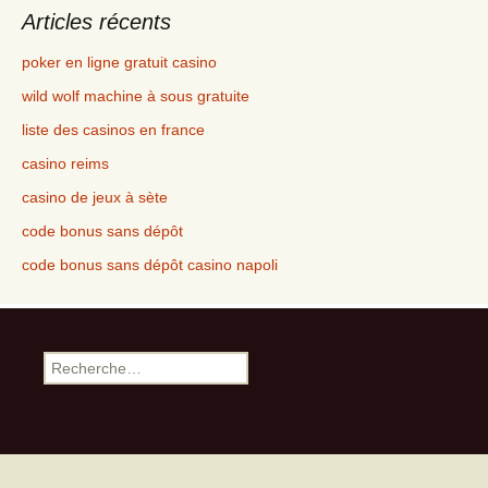
Articles récents
poker en ligne gratuit casino
wild wolf machine à sous gratuite
liste des casinos en france
casino reims
casino de jeux à sète
code bonus sans dépôt
code bonus sans dépôt casino napoli
Recherche pour :